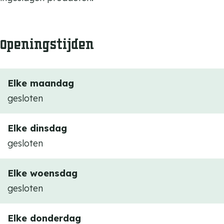
t
k
E
t
e
Openingstijden
E
r
e
s
r
e
Elke maandag
s
l
gesloten
e
l
Elke dinsdag
gesloten
Elke woensdag
gesloten
Elke donderdag