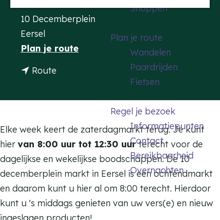
Contact
Shoppen
a
10 Decemberplein
g
Eersel
Plan je route
e
n
Plan je route
Wandelen
a
Paardrijden
n
Route
a
Fietsen
a
r
a
W
Regel je bezoek
r
e
Informatiepunten
W
Elke week keert de zaterdagmarkt terug. Je kunt
e
Contact
e
hier
van 8:00 uur tot 12:30 uur
terecht voor de
k
Bereikbaarheid
e
dagelijkse en wekelijkse boodschappen. De 10
m
Overnachten
k
decemberplein markt in Eersel is een ochtendmarkt
a
m
en daarom kunt u hier al om 8:00 terecht. Hierdoor
r
a
kunt u 's middags genieten van uw vers(e) en nieuw
k
r
ingeslagen producten!