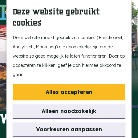
Beleef de Kempen
Z
K
Deze website gebruikt
Brabant op z'n best
o
a
M
cookies
Laat je inspireren
e
a
e
G
Ontdek de highlights
k
r
n
a
Deze website maakt gebruik van cookies (Functioneel,
Kempen Dinerbon
e
t
u
n
Analytisch, Marketing) die noodzakelijk zijn om de
Kempenmagazine
n
a
website zo goed mogelijk te laten functioneren. Door op
Snoeperke
a
accepteren te klikken, geef je aan hiermee akkoord te
r
gaan.
UITagenda
d
Vind je activiteit
e
Alles accepteren
Actief en Sportief
h
Bezienswaardigheden
o
Alleen noodzakelijk
Weekmarkt Eersel
Eten en Drinken
m
Kunst en Cultuur
e
Voorkeuren aanpassen
Met de Kids
p