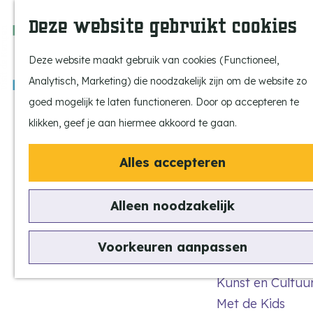
Wandelen in
Beleef de Kempen
Z
K
Deze website gebruikt cookies
Brabant op z'n 
o
a
M
de Kleurrijke
Laat je inspirere
e
a
e
Deze website maakt gebruik van cookies (Functioneel,
Ontdek de highli
k
r
n
Kempen
Analytisch, Marketing) die noodzakelijk zijn om de website zo
Kempen Dinerb
e
t
u
G
goed mogelijk te laten functioneren. Door op accepteren te
Kempenmagazi
n
a
klikken, geef je aan hiermee akkoord te gaan.
Snoeperke
n
Alles accepteren
a
UITagenda
a
Vind je activiteit
Alleen noodzakelijk
r
Actief en Sporti
d
Bezienswaardig
Voorkeuren aanpassen
e
Eten en Drinken
h
Kunst en Cultuu
o
Met de Kids