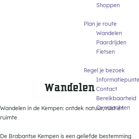
m
Shoppen
e
p
Plan je route
a
Wandelen
g
Paardrijden
e
Fietsen
Regel je bezoek
Informatiepunt
Wandelen
Contact
Bereikbaarheid
Overnachten
Wandelen in de Kempen: ontdek natuur, rust en
ruimte
De Brabantse Kempen is een geliefde bestemming