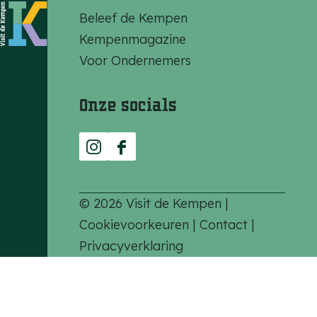
t
Beleef de Kempen
o
Kempenmagazine
t
Voor Ondernemers
N
a
Onze socials
t
u
I
F
u
n
a
r
s
c
© 2026 Visit de Kempen |
p
t
e
Cookievoorkeuren
|
Contact
|
o
a
b
Privacyverklaring
o
g
o
r
r
o
t
a
k
o