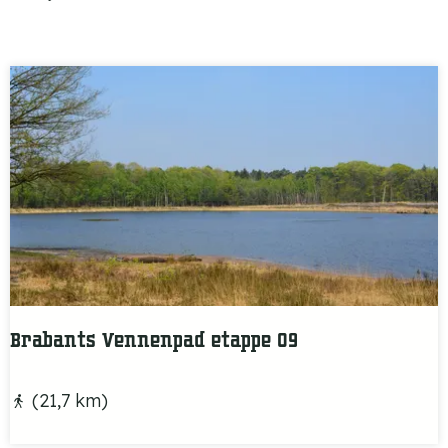
Brabants Vennenpad etappe 09
B
(21,7 km)
r