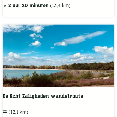
y
W
2 uur 20 minuten
(13,4 km)
t
a
h
n
e
d
v
e
a
l
n
r
d
o
e
u
K
t
r
e
u
1
i
De Acht Zaligheden wandelroute
2
d
-
e
D
(12,1 km)
W