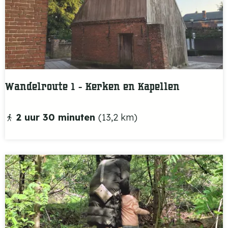
o
s
t
e
r
p
Wandelroute 1 - Kerken en Kapellen
a
d
W
2 uur 30 minuten
(13,2 km)
e
a
t
n
a
d
p
e
p
l
e
r
1
o