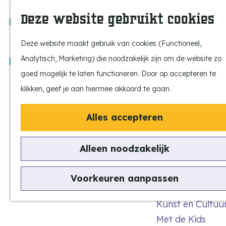
Langere
Beleef de Kempen
Z
K
Deze website gebruikt cookies
Brabant op z'n 
o
a
M
wandelingen
Laat je inspirere
e
a
e
Deze website maakt gebruik van cookies (Functioneel,
Ontdek de highli
k
r
n
in de Kempen
Analytisch, Marketing) die noodzakelijk zijn om de website zo
Kempen Dinerb
e
t
u
G
goed mogelijk te laten functioneren. Door op accepteren te
Kempenmagazi
n
a
klikken, geef je aan hiermee akkoord te gaan.
Snoeperke
n
Alles accepteren
a
UITagenda
a
Vind je activiteit
Alleen noodzakelijk
r
Actief en Sporti
d
Bezienswaardig
Voorkeuren aanpassen
e
Eten en Drinken
h
Kunst en Cultuu
o
Met de Kids