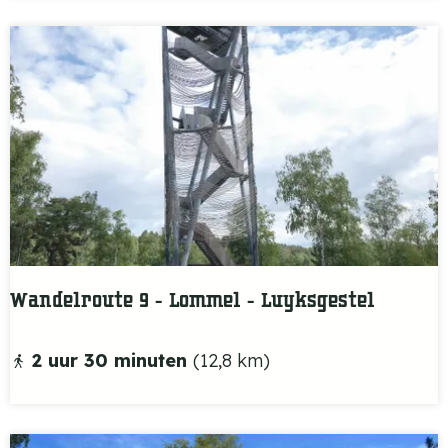
a
b
a
n
t
s
V
e
n
n
Wandelroute 9 - Lommel - Luyksgestel
e
n
W
2 uur 30 minuten
(12,8 km)
p
a
a
n
d