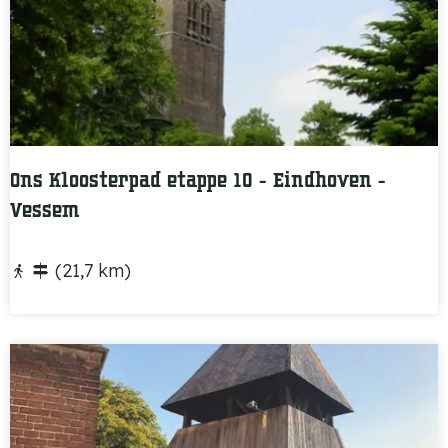
z
p
e
p
S
e
t
1
e
0
e
Ons Kloosterpad etappe 10 - Eindhoven -
n
Vessem
O
(21,7 km)
n
s
K
l
o