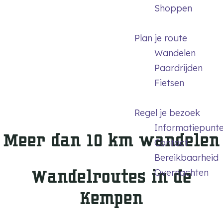
m
Shoppen
e
p
Plan je route
a
Wandelen
g
Paardrijden
e
Fietsen
Regel je bezoek
Informatiepunt
Meer dan 10 km wandelen
Contact
Bereikbaarheid
Wandelroutes in de
Overnachten
Kempen