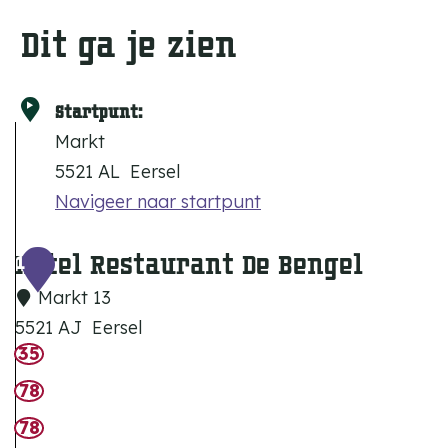
Dit ga je zien
Startpunt:
Markt
5521 AL
Eersel
Navigeer naar startpunt
Hotel Restaurant De Bengel
1
Markt 13
5521 AJ
Eersel
35
H
o
78
t
78
e