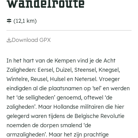
wandelroute
c
i
w
s
e
k
a
a
l
i
s
s
l
k
a
c
k
t
(12,1 km)
h
a
e
u
M
r
Download GPX
a
a
r
n
In het hart van de Kempen vind je de Acht
k
t
t
D
Zaligheden: Eersel, Duizel, Steensel, Knegsel,
E
e
Wintelre, Reusel, Hulsel en Netersel. Vroeger
e
B
eindigden al die plaatsnamen op ‘sel’ en werden
r
e
het ‘de selligheden’ genoemd, oftewel ‘de
s
n
e
g
zaligheden’. Maar Hollandse militairen die hier
l
e
gelegerd waren tijdens de Belgische Revolutie
l
noemden de dorpen smalend ‘de
armzaligheden’. Maar het zijn prachtige