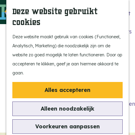
Beleef de Kempen
Z
K
Deze website gebruikt
Brabant op z'n best
o
a
M
cookies
Laat je inspireren
e
a
e
G
Ontdek de highlights
k
r
n
a
Deze website maakt gebruik van cookies (Functioneel,
Kempen Dinerbon
e
t
u
n
Analytisch, Marketing) die noodzakelijk zijn om de
Kempenmagazine
n
a
website zo goed mogelijk te laten functioneren. Door op
Snoeperke
a
accepteren te klikken, geef je aan hiermee akkoord te
r
gaan.
UITagenda
d
Vind je activiteit
e
Alles accepteren
Actief en Sportief
h
Bezienswaardigheden
o
Alleen noodzakelijk
Eten en Drinken
m
Kunst en Cultuur
e
Voorkeuren aanpassen
Met de Kids
p