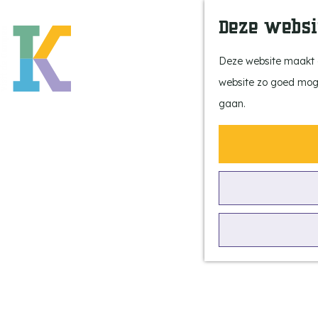
Deze websi
Deze website maakt g
website zo goed mogel
G
gaan.
a
n
a
a
r
Regel je
d
bezoek
e
h
o