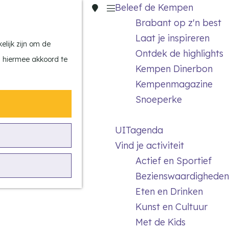
Beleef de Kempen
Z
K
Brabant op z'n best
o
a
M
Laat je inspireren
e
a
e
lijk zijn om de
Ontdek de highlights
k
r
n
n hiermee akkoord te
Kempen Dinerbon
e
t
u
Kempenmagazine
n
Snoeperke
UITagenda
Vind je activiteit
Actief en Sportief
Bezienswaardigheden
Eten en Drinken
Kunst en Cultuur
Met de Kids