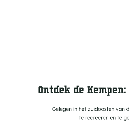
m
e
p
a
g
e
Ontdek de Kempen: 
Gelegen in het zuidoosten van 
te recreëren en te 