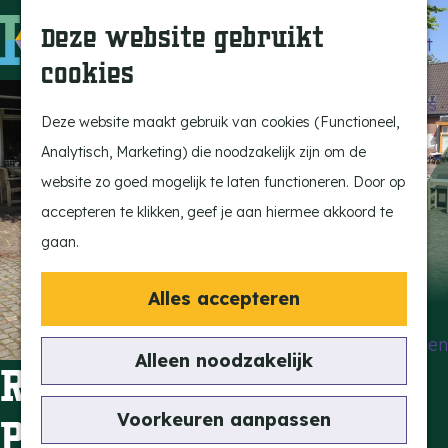
Beleef de Kempen
Z
K
Deze website gebruikt
Brabant op z'n best
o
a
M
cookies
Laat je inspireren
e
a
e
G
Ontdek de highlights
k
r
n
a
Deze website maakt gebruik van cookies (Functioneel,
Kempen Dinerbon
e
t
u
n
Analytisch, Marketing) die noodzakelijk zijn om de
Kempenmagazine
n
a
website zo goed mogelijk te laten functioneren. Door op
Snoeperke
a
accepteren te klikken, geef je aan hiermee akkoord te
r
gaan.
UITagenda
d
Vind je activiteit
e
Alles accepteren
Actief en Sportief
h
Bezienswaardigheden
o
Alleen noodzakelijk
Restaurant
Eten en Drinken
m
Kunst en Cultuur
e
Voorkeuren aanpassen
Promessa
Met de Kids
p