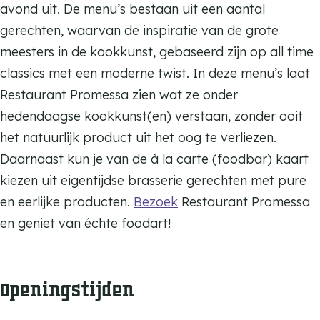
r
avond uit. De menu’s bestaan uit een aantal
u
k
a
gerechten, waarvan de inspiratie van de grote
r
R
n
meesters in de kookkunst, gebaseerd zijn op all time
a
e
t
classics met een moderne twist. In deze menu’s laat
n
s
P
Restaurant Promessa zien wat ze onder
t
t
r
hedendaagse kookkunst(en) verstaan, zonder ooit
P
a
o
het natuurlijk product uit het oog te verliezen.
r
u
m
Daarnaast kun je van de à la carte (foodbar) kaart
o
r
e
kiezen uit eigentijdse brasserie gerechten met pure
m
a
s
en eerlijke producten.
Bezoek
Restaurant Promessa
e
n
s
en geniet van échte foodart!
s
t
a
s
P
a
r
Openingstijden
o
m