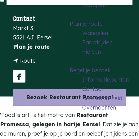
Shoppen
a
g
Contact
Plan je route
e
Markt 3
Wandelen
5521 AJ
Eersel
Paardrijden
n
Plan je route
Fietsen
a
n
Route
a
a
Regel je bezoek
r
a
Informatiepunten
F
R
r
Contact
a
e
Bezoek Restaurant Promessa!
R
Bereikbaarheid
c
s
e
Overnachten
e
t
'Food is art'
is hét motto van
Restaurant
s
b
a
Promessa, gelegen in hartje Eersel
. Dat zie je aan
t
o
u
de muren, proef je op je bord en beleef je tijdens een
a
o