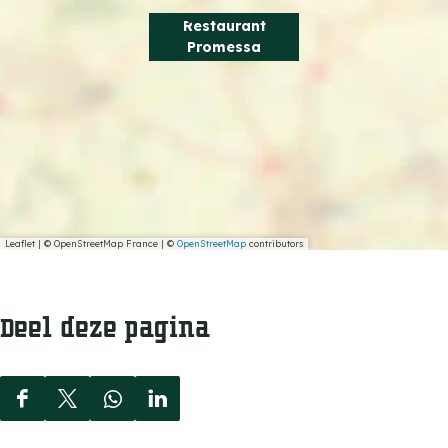
Restaurant
Promessa
Leaflet
|
© OpenStreetMap France | ©
OpenStreetMap
contributors
Deel deze pagina
D
D
D
D
e
e
e
e