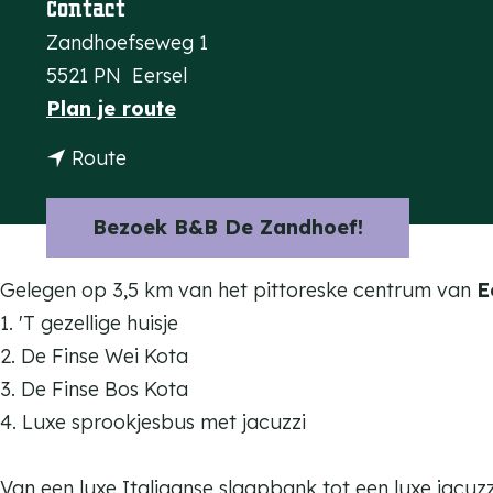
Contact
a
Zandhoefseweg 1
g
5521 PN
Eersel
e
n
Plan je route
a
n
Route
a
a
r
a
Bezoek B&B De Zandhoef!
B
r
&
B
Gelegen op 3,5 km van het pittoreske centrum van
E
B
&
1. 'T gezellige huisje
D
B
2. De Finse Wei Kota
e
D
3. De Finse Bos Kota
Z
e
4. Luxe sprookjesbus met jacuzzi
a
Z
n
a
Van een luxe Italiaanse slaapbank tot een luxe jacuzz