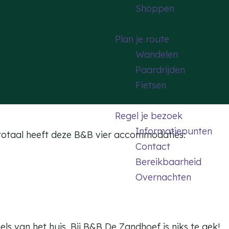
Shoppen
Plan je route
Wandelen
Paardrijden
Fietsen
Regel je bezoek
Informatiepunten
 totaal heeft deze B&B vier accommodaties:
Contact
Bereikbaarheid
Overnachten
ls van het huis. Bij B&B De Zandhoef is niks te gek!