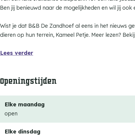
d
n
Ben jij benieuwd naar de mogelijkheden en wil jij oo
h
d
o
h
Wist je dat B&B De Zandhoef al eens in het nieuws 
e
o
dieren op hun terrein, Kameel Petje. Meer lezen? Bek
f
e
f
Lees verder
Openingstijden
Elke maandag
open
Elke dinsdag