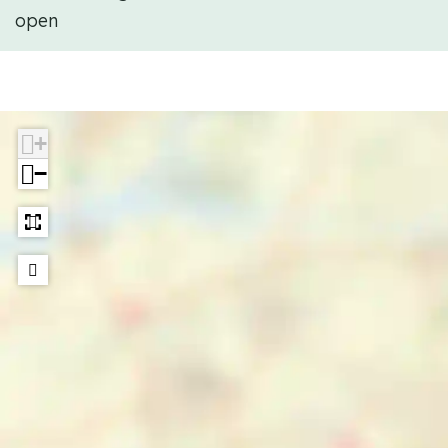
open
+
−