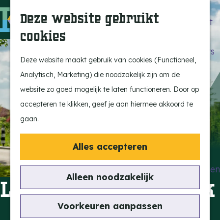
Beleef de Kempen
Z
K
Deze website gebruikt
Brabant op z'n best
o
a
M
cookies
Laat je inspireren
e
a
e
G
Ontdek de highlights
k
r
n
a
Deze website maakt gebruik van cookies (Functioneel,
Kempen Dinerbon
e
t
u
n
Analytisch, Marketing) die noodzakelijk zijn om de
Kempenmagazine
n
a
website zo goed mogelijk te laten functioneren. Door op
Snoeperke
a
accepteren te klikken, geef je aan hiermee akkoord te
r
gaan.
UITagenda
d
Vind je activiteit
e
Alles accepteren
Actief en Sportief
h
Bezienswaardigheden
o
Alleen noodzakelijk
Landgoed Heijbroeck
Eten en Drinken
m
Kunst en Cultuur
e
Voorkeuren aanpassen
Met de Kids
p