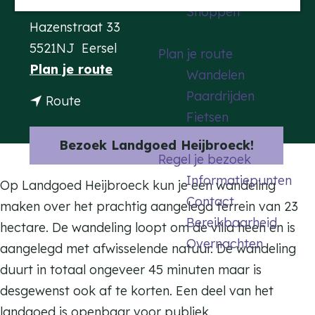
Contact
Shoppen
a
Hazenstraat 33
g
5521NJ
Eersel
Plan je route
e
n
Plan je route
Wandelen
a
Paardrijden
n
Route
a
Fietsen
a
r
a
Bezoek Landgoed Heijbroeck!
L
Regel je bezoek
r
a
Informatiepunten
L
Op Landgoed Heijbroeck kun je een wandeling
n
Contact
a
maken over het prachtig aangelegd terrein van 23
d
Bereikbaarheid
n
hectare. De wandeling loopt om de villa heen en is
g
Overnachten
d
aangelegd met afwisselende natuur. De wandeling
o
g
duurt in totaal ongeveer 45 minuten maar is
e
o
desgewenst ook af te korten. Een deel van het
d
e
landgoed is openbaar voor publiek.