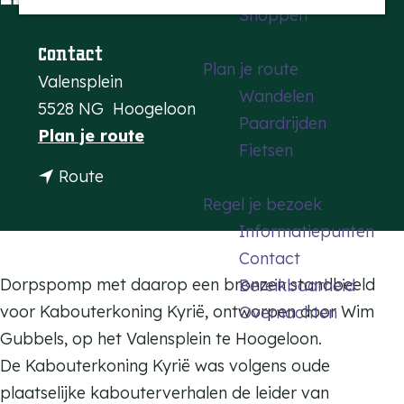
Shoppen
a
g
Contact
Plan je route
e
Valensplein
Wandelen
5528 NG
Hoogeloon
Paardrijden
n
Plan je route
Fietsen
a
n
Route
a
a
Regel je bezoek
r
a
Informatiepunten
K
r
Contact
a
K
Dorpspomp met daarop een bronzen standbeeld
Bereikbaarheid
b
a
voor Kabouterkoning Kyrië, ontworpen door Wim
Overnachten
o
b
Gubbels, op het Valensplein te Hoogeloon.
u
o
De Kabouterkoning Kyrië was volgens oude
t
u
plaatselijke kabouterverhalen de leider van