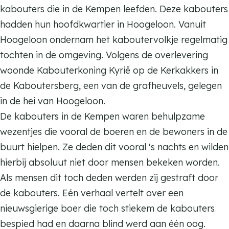
e
t
kabouters die in de Kempen leefden. Deze kabouters
r
e
hadden hun hoofdkwartier in Hoogeloon. Vanuit
k
r
Hoogeloon ondernam het kaboutervolkje regelmatig
o
k
tochten in de omgeving. Volgens de overlevering
n
o
woonde Kabouterkoning Kyrië op de Kerkakkers in
i
n
de Kaboutersberg, een van de grafheuvels, gelegen
n
i
in de hei van Hoogeloon.
g
n
De kabouters in de Kempen waren behulpzame
K
g
wezentjes die vooral de boeren en de bewoners in de
y
K
buurt hielpen. Ze deden dit vooral 's nachts en wilden
r
y
hierbij absoluut niet door mensen bekeken worden.
i
r
Als mensen dit toch deden werden zij gestraft door
ë
i
de kabouters. Eén verhaal vertelt over een
ë
nieuwsgierige boer die toch stiekem de kabouters
bespied had en daarna blind werd aan één oog.