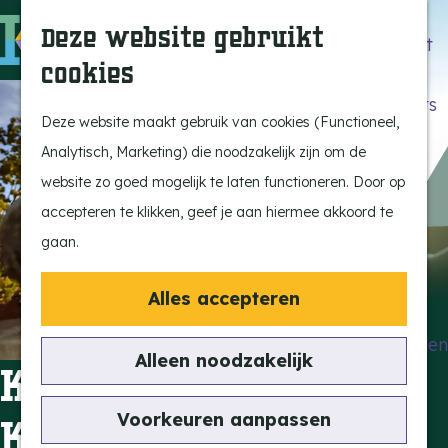
Beleef de Kempen
Z
K
Deze website gebruikt
Brabant op z'n best
o
a
M
cookies
Laat je inspireren
e
a
e
G
Ontdek de highlights
k
r
n
a
Deze website maakt gebruik van cookies (Functioneel,
Kempen Dinerbon
e
t
u
n
Analytisch, Marketing) die noodzakelijk zijn om de
Kempenmagazine
n
a
website zo goed mogelijk te laten functioneren. Door op
Snoeperke
a
accepteren te klikken, geef je aan hiermee akkoord te
r
gaan.
UITagenda
d
Vind je activiteit
e
Alles accepteren
Actief en Sportief
h
Bezienswaardigheden
o
Alleen noodzakelijk
Kabouterkoning
Eten en Drinken
m
Kunst en Cultuur
e
Voorkeuren aanpassen
Kyrië
Met de Kids
p