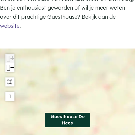
s
u
Ben je enthousiast geworden of wil je meer weten
e
s
over dit prachtige Guesthouse? Bekijk dan de
D
e
website
.
e
D
H
e
e
H
e
+
e
s
−
e
s
Guesthouse De
Hees