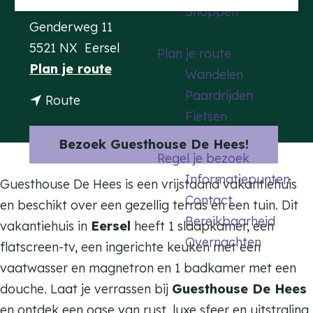
Contact
Shoppen
a
Genderweg 11
g
5521 NX
Eersel
Plan je route
e
n
Plan je route
Wandelen
a
Paardrijden
n
Route
a
Fietsen
a
r
a
Bezoek Guesthouse De Hees!
G
Regel je bezoek
r
u
Informatiepunten
G
Guesthouse De Hees is een vrijstaand vakantiehuis
e
Contact
u
en beschikt over een gezellig terras en een tuin. Dit
s
Bereikbaarheid
e
vakantiehuis in
Eersel
heeft 1 slaapkamer, een
t
Overnachten
s
flatscreen-tv, een ingerichte keuken met een
h
t
vaatwasser en magnetron en 1 badkamer met een
o
h
douche. Laat je verrassen bij
Guesthouse De Hees
u
o
en ontdek een oase van rust, luxe sfeer en uitstraling.