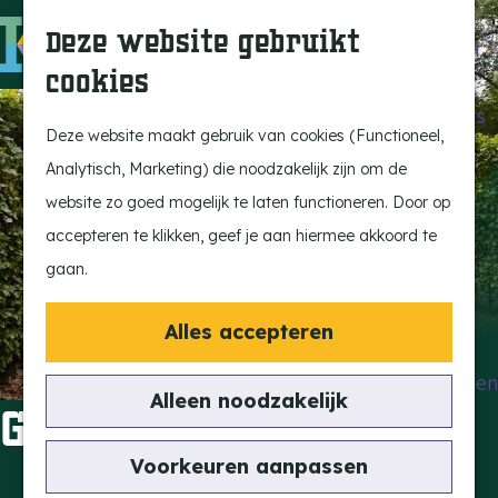
Beleef de Kempen
Z
K
Deze website gebruikt
Brabant op z'n best
o
a
M
cookies
Laat je inspireren
e
a
e
G
Ontdek de highlights
k
r
n
a
Deze website maakt gebruik van cookies (Functioneel,
Kempen Dinerbon
e
t
u
n
Analytisch, Marketing) die noodzakelijk zijn om de
Kempenmagazine
n
a
website zo goed mogelijk te laten functioneren. Door op
Snoeperke
a
accepteren te klikken, geef je aan hiermee akkoord te
r
gaan.
UITagenda
d
Vind je activiteit
e
Alles accepteren
Actief en Sportief
h
Bezienswaardigheden
o
Alleen noodzakelijk
Guesthouse De Hees
Eten en Drinken
m
Kunst en Cultuur
e
Voorkeuren aanpassen
Met de Kids
p