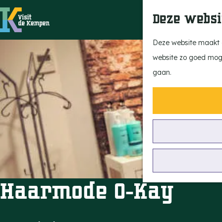
Deze websi
G
Deze website maakt g
a
website zo goed mogel
n
gaan.
a
a
r
d
e
h
o
Haarmode O-Kay
m
e
p