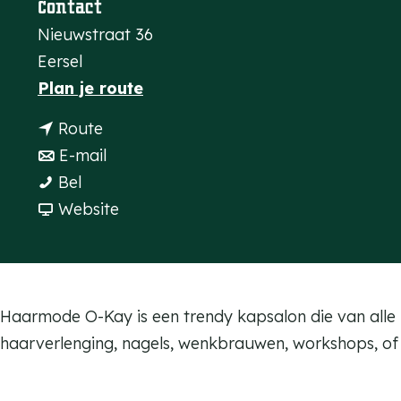
Contact
a
Nieuwstraat 36
g
Eersel
e
n
Plan je route
a
n
Route
a
a
n
E-mail
r
H
a
a
Bel
H
a
r
a
v
Website
a
a
H
r
a
a
r
a
H
n
r
m
a
a
H
m
o
r
a
a
Haarmode O-Kay is een trendy kapsalon die van alle m
o
d
m
r
a
haarverlenging, nagels, wenkbrauwen, workshops, of 
d
e
o
m
r
e
O
d
o
m