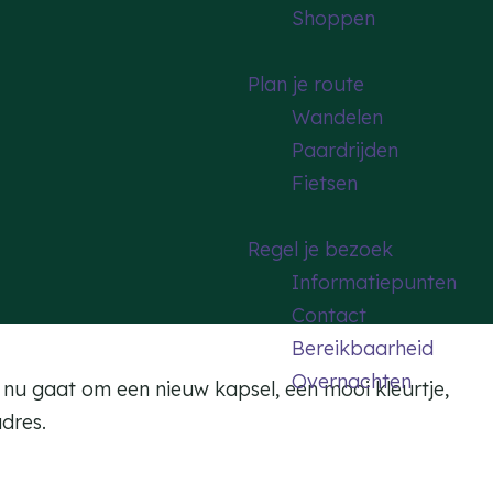
Shoppen
Plan je route
Wandelen
Paardrijden
Fietsen
Regel je bezoek
Informatiepunten
Contact
Bereikbaarheid
Overnachten
 nu gaat om een nieuw kapsel, een mooi kleurtje,
dres.