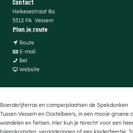
Contact
a
Heikesestraat 8a
g
5512 PA
Vessem
e
n
Plan je route
a
n
Route
a
a
n
E-mail
r
D
a
a
Bel
D
e
r
a
v
Website
e
S
D
r
a
S
p
e
D
n
p
e
S
e
D
e
k
p
S
e
Boerderijterras en camperplaatsen de Spekdonken
k
d
e
p
S
Tussen Vessem en Oostelbeers, in een mooie groene om
d
o
k
e
p
wandelen en fietsen. Hier kun je terecht voor een heerl
o
n
d
k
e
bijeenkomsten, vergaderingen of een kinderfeestje. T