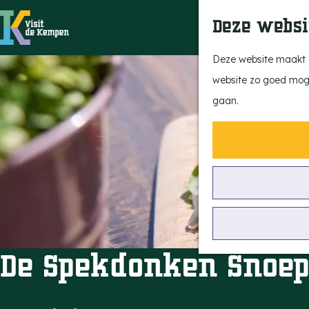
Deze websi
G
Deze website maakt g
a
website zo goed mogel
n
gaan.
a
a
r
d
e
h
o
De Spekdonken Snoe
m
e
p