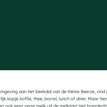
geving aan het beekdal van de Kleine Beerze, vind je
ijk kopje koffie, thee, borrel, lunch of diner. Maar hie
ap ook eens verse melk uit de melktap! Het boerderijt