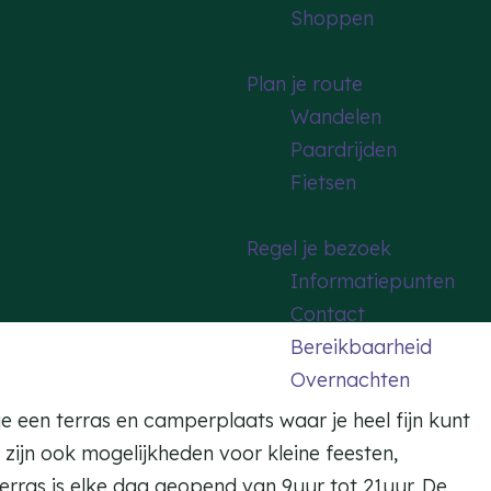
Shoppen
Plan je route
Wandelen
Paardrijden
Fietsen
Regel je bezoek
Informatiepunten
Contact
Bereikbaarheid
Overnachten
 een terras en camperplaats waar je heel fijn kunt
r zijn ook mogelijkheden voor kleine feesten,
erras is elke dag geopend van 9uur tot 21uur. De