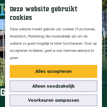
Beleef de Kempen
Z
K
Deze website gebruikt
Brabant op z'n best
o
a
M
cookies
Laat je inspireren
e
a
e
G
Ontdek de highlights
k
r
n
a
Deze website maakt gebruik van cookies (Functioneel,
Kempen Dinerbon
e
t
u
n
Analytisch, Marketing) die noodzakelijk zijn om de
Kempenmagazine
n
a
website zo goed mogelijk te laten functioneren. Door op
Snoeperke
a
accepteren te klikken, geef je aan hiermee akkoord te
r
gaan.
UITagenda
d
Vind je activiteit
e
Alles accepteren
Actief en Sportief
h
Bezienswaardigheden
o
Alleen noodzakelijk
Galerie Persoon
Eten en Drinken
m
Kunst en Cultuur
e
Voorkeuren aanpassen
Met de Kids
p