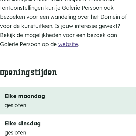
e
P
tentoonstellingen kun je Galerie Persoon ook
r
e
bezoeken voor een wandeling over het Domein of
s
r
voor de kunstuitleen. Is jouw interesse gewekt?
o
s
Bekijk de mogelijkheden voor een bezoek aan
o
o
Galerie Persoon op de
website
.
n
o
n
Openingstijden
Elke maandag
gesloten
Elke dinsdag
gesloten