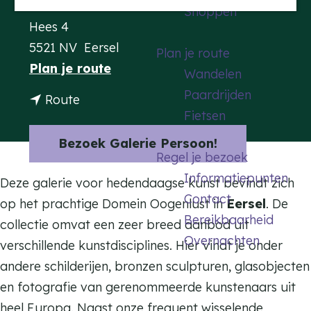
Contact
Shoppen
a
Hees 4
g
5521 NV
Eersel
Plan je route
e
n
Plan je route
Wandelen
a
Paardrijden
n
Route
a
Fietsen
a
r
a
Bezoek Galerie Persoon!
G
Regel je bezoek
r
a
Informatiepunten
G
Deze galerie voor hedendaagse kunst bevindt zich
l
Contact
a
op het prachtige Domein Oogenlust in
Eersel
. De
e
Bereikbaarheid
l
collectie omvat een zeer breed aanbod uit
r
Overnachten
e
verschillende kunstdisciplines. Hier vindt je onder
i
r
andere schilderijen, bronzen sculpturen, glasobjecten
e
i
en fotografie van gerenommeerde kunstenaars uit
P
e
heel Europa. Naast onze frequent wisselende