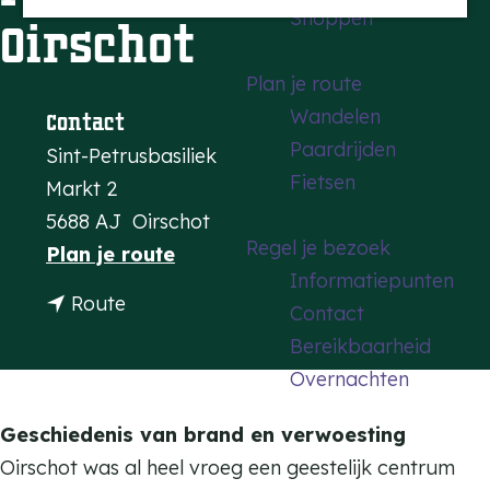
Shoppen
a
Oirschot
g
Plan je route
e
Wandelen
Contact
Paardrijden
Sint-Petrusbasiliek
Fietsen
Markt 2
5688 AJ
Oirschot
Regel je bezoek
n
Plan je route
Informatiepunten
a
n
Route
Contact
a
a
Bereikbaarheid
r
a
Overnachten
D
r
e
D
Geschiedenis van brand en verwoesting
S
e
Oirschot was al heel vroeg een geestelijk centrum
i