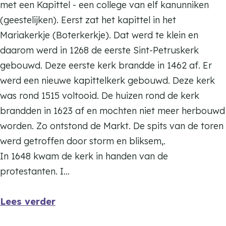
S
met een Kapittel - een college van elf kanunniken
n
i
(geestelijken). Eerst zat het kapittel in het
t
n
Mariakerkje (Boterkerkje). Dat werd te klein en
-
t
daarom werd in 1268 de eerste Sint-Petruskerk
P
-
gebouwd. Deze eerste kerk brandde in 1462 af. Er
e
P
werd een nieuwe kapittelkerk gebouwd. Deze kerk
t
e
was rond 1515 voltooid. De huizen rond de kerk
r
t
brandden in 1623 af en mochten niet meer herbouwd
u
r
worden. Zo ontstond de Markt. De spits van de toren
s
u
werd getroffen door storm en bliksem,.
b
s
In 1648 kwam de kerk in handen van de
a
b
protestanten. I…
s
a
i
s
Lees verder
l
i
i