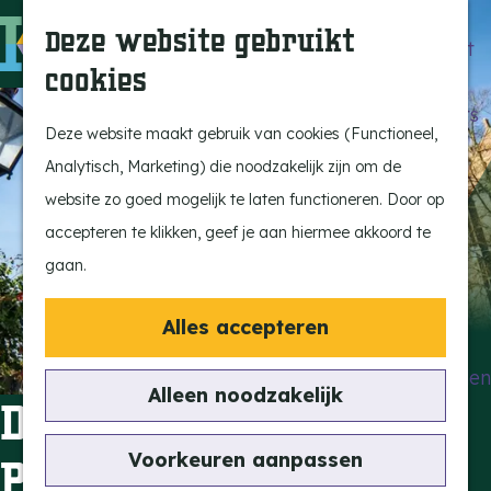
Beleef de Kempen
Z
K
Deze website gebruikt
Brabant op z'n best
o
a
M
cookies
Laat je inspireren
e
a
e
G
Ontdek de highlights
k
r
n
a
Deze website maakt gebruik van cookies (Functioneel,
Kempen Dinerbon
e
t
u
n
Analytisch, Marketing) die noodzakelijk zijn om de
Kempenmagazine
n
a
website zo goed mogelijk te laten functioneren. Door op
Snoeperke
a
accepteren te klikken, geef je aan hiermee akkoord te
r
gaan.
UITagenda
d
Vind je activiteit
e
Alles accepteren
Actief en Sportief
h
Bezienswaardigheden
o
Alleen noodzakelijk
De Sint-
Eten en Drinken
m
Kunst en Cultuur
e
Voorkeuren aanpassen
Petrusbasiliek
Met de Kids
p