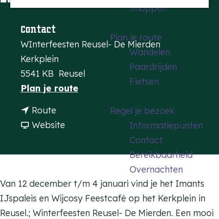
Shoppen
a
g
Contact
Plan je route
e
WInterfeesten Reusel- De Mierden
Wandelen
Kerkplein
Paardrijden
5541 KB
Reusel
Fietsen
n
Plan je route
a
n
Route
Regel je bezoek
a
a
v
Website
Informatiepunten
r
a
a
Contact
W
r
n
Bereikbaarheid
i
W
W
Overnachten
n
i
i
Van 12 december t/m 4 januari vind je het Imants
t
n
n
IJspaleis en Wijcosy Feestcafé op het Kerkplein in
e
t
t
Reusel.; Winterfeesten Reusel- De Mierden. Een mooi