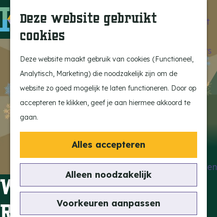
Beleef de Kempen
Z
K
Deze website gebruikt
Brabant op z'n best
o
a
M
cookies
Laat je inspireren
e
a
e
G
Ontdek de highlights
k
r
n
a
Deze website maakt gebruik van cookies (Functioneel,
Kempen Dinerbon
e
t
u
n
Analytisch, Marketing) die noodzakelijk zijn om de
Kempenmagazine
n
a
website zo goed mogelijk te laten functioneren. Door op
Snoeperke
a
accepteren te klikken, geef je aan hiermee akkoord te
r
gaan.
UITagenda
d
Vind je activiteit
e
Alles accepteren
Actief en Sportief
h
Bezienswaardigheden
o
Alleen noodzakelijk
Winterfeesten
Eten en Drinken
m
Kunst en Cultuur
e
Voorkeuren aanpassen
Reusel-De Mierden
Met de Kids
p