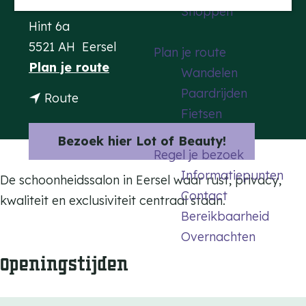
Contact
Shoppen
a
Hint 6a
g
5521 AH
Eersel
Plan je route
e
n
Plan je route
Wandelen
a
Paardrijden
n
Route
a
Fietsen
a
r
a
Bezoek hier Lot of Beauty!
L
Regel je bezoek
r
o
Informatiepunten
L
De schoonheidssalon in
Eersel
waar rust, privacy,
t
Contact
o
kwaliteit en exclusiviteit centraal staan.
o
Bereikbaarheid
t
f
Overnachten
o
B
Openingstijden
f
e
B
a
e