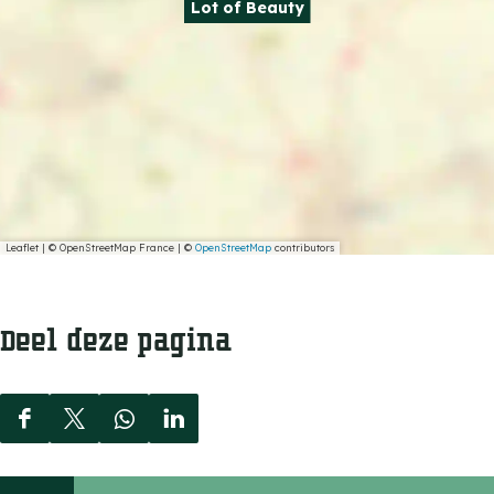
Lot of Beauty
Leaflet
|
© OpenStreetMap France | ©
OpenStreetMap
contributors
Deel deze pagina
D
D
D
D
e
e
e
e