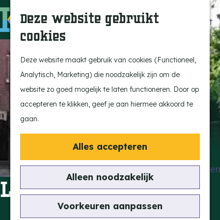
Beleef de Kempen
Z
K
Deze website gebruikt
Brabant op z'n best
o
a
M
cookies
Laat je inspireren
e
a
e
G
Ontdek de highlights
k
r
n
a
Deze website maakt gebruik van cookies (Functioneel,
Kempen Dinerbon
e
t
u
n
Analytisch, Marketing) die noodzakelijk zijn om de
Kempenmagazine
n
a
website zo goed mogelijk te laten functioneren. Door op
Snoeperke
a
accepteren te klikken, geef je aan hiermee akkoord te
r
gaan.
UITagenda
d
Vind je activiteit
e
Alles accepteren
Actief en Sportief
h
Bezienswaardigheden
o
Alleen noodzakelijk
Lot of Beauty
Eten en Drinken
m
Kunst en Cultuur
e
Voorkeuren aanpassen
Met de Kids
p