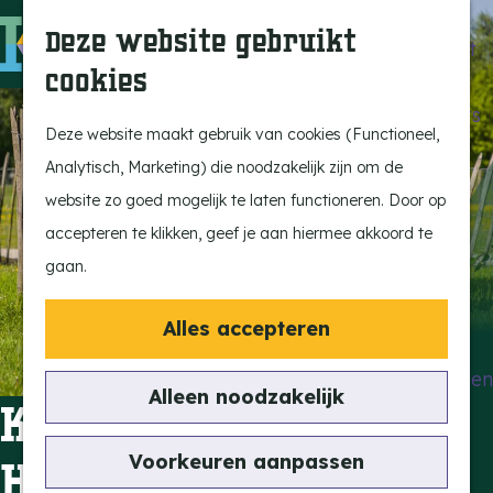
Beleef de Kempen
Z
K
Deze website gebruikt
Brabant op z'n best
o
a
M
cookies
Laat je inspireren
e
a
e
G
Ontdek de highlights
k
r
n
a
Deze website maakt gebruik van cookies (Functioneel,
Kempen Dinerbon
e
t
u
n
Analytisch, Marketing) die noodzakelijk zijn om de
Kempenmagazine
n
a
website zo goed mogelijk te laten functioneren. Door op
Snoeperke
a
accepteren te klikken, geef je aan hiermee akkoord te
r
gaan.
UITagenda
d
Vind je activiteit
e
Alles accepteren
Actief en Sportief
h
Bezienswaardigheden
o
Alleen noodzakelijk
Kinderboerderij
Eten en Drinken
m
Kunst en Cultuur
e
Voorkeuren aanpassen
Hollandershoeve
Met de Kids
p