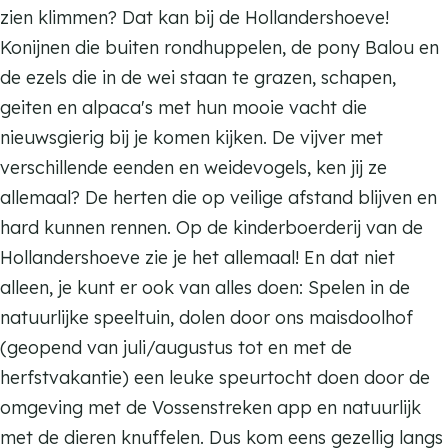
b
o
r
e
d
zien klimmen? Dat kan bij de Hollandershoeve!
o
e
b
r
e
Konijnen die buiten rondhuppelen, de pony Balou en
e
r
o
b
r
de ezels die in de wei staan te grazen, schapen,
r
d
e
o
b
geiten en alpaca's met hun mooie vacht die
d
e
r
e
o
nieuwsgierig bij je komen kijken. De vijver met
e
r
d
r
e
verschillende eenden en weidevogels, ken jij ze
r
i
e
d
r
allemaal? De herten die op veilige afstand blijven en
i
j
r
e
d
hard kunnen rennen. Op de kinderboerderij van de
j
H
i
r
e
Hollandershoeve zie je het allemaal! En dat niet
H
o
j
i
r
alleen, je kunt er ook van alles doen: Spelen in de
o
l
H
j
i
natuurlijke speeltuin, dolen door ons maisdoolhof
l
l
o
H
j
(geopend van juli/augustus tot en met de
l
a
l
o
H
herfstvakantie) een leuke speurtocht doen door de
a
n
l
l
o
omgeving met de Vossenstreken app en natuurlijk
n
d
a
l
l
met de dieren knuffelen. Dus kom eens gezellig langs