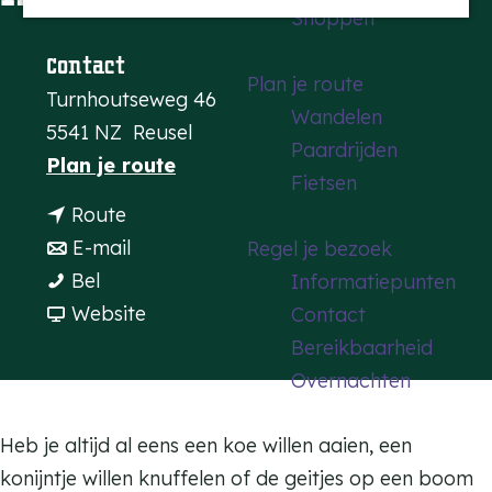
Shoppen
a
g
Contact
Plan je route
e
Turnhoutseweg 46
Wandelen
5541 NZ
Reusel
Paardrijden
n
Plan je route
Fietsen
a
n
Route
a
a
n
E-mail
Regel je bezoek
r
K
a
a
Bel
Informatiepunten
K
i
r
a
v
Website
Contact
i
n
K
r
a
Bereikbaarheid
n
d
i
K
n
Overnachten
d
e
n
i
K
e
r
d
n
i
Heb je altijd al eens een koe willen aaien, een
r
b
e
d
n
konijntje willen knuffelen of de geitjes op een boom