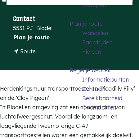
Shoppen
a
g
Contact
Plan je route
e
5531 PJ
Bladel
Wandelen
n
Plan je route
Paardrijden
a
n
Route
Fietsen
a
a
r
a
Regel je bezoek
H
r
Informatiepunten
e
H
Herdenkingsmuur transporttoestellen ‘Picadilly Filly’
Contact
r
e
en de ‘Clay Pigeon’
Bereikbaarheid
d
r
In Bladel en omgeving zat een concentratie van
Overnachten
e
d
luchtafweergeschut. Vooral de langzaam- en
n
e
laagvliegende tweemotorige C-47
k
n
transporttoestellen waren een gemakkelijk doelwit.