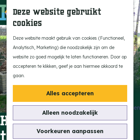
Beleef de Kempen
Z
K
Deze website gebruikt
Brabant op z'n best
o
a
M
cookies
Laat je inspireren
e
a
e
G
Ontdek de highlights
k
r
n
a
Deze website maakt gebruik van cookies (Functioneel,
Kempen Dinerbon
e
t
u
n
Analytisch, Marketing) die noodzakelijk zijn om de
Kempenmagazine
n
a
website zo goed mogelijk te laten functioneren. Door op
Snoeperke
a
accepteren te klikken, geef je aan hiermee akkoord te
r
gaan.
UITagenda
d
Vind je activiteit
e
Alles accepteren
Actief en Sportief
h
Bezienswaardigheden
o
Alleen noodzakelijk
Herdenkingsmuur
Eten en Drinken
m
Kunst en Cultuur
e
Voorkeuren aanpassen
transporttoestellen
Met de Kids
p