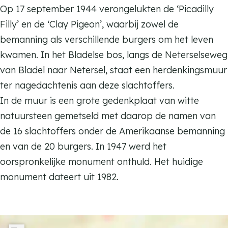
i
k
Op 17 september 1944 verongelukten de ‘Picadilly
n
i
Filly’ en de ‘Clay Pigeon’, waarbij zowel de
g
n
bemanning als verschillende burgers om het leven
s
g
kwamen. In het Bladelse bos, langs de Neterselseweg
m
s
van Bladel naar Netersel, staat een herdenkingsmuur
u
m
ter nagedachtenis aan deze slachtoffers.
u
u
In de muur is een grote gedenkplaat van witte
r
u
natuursteen gemetseld met daarop de namen van
t
r
de 16 slachtoffers onder de Amerikaanse bemanning
r
t
en van de 20 burgers. In 1947 werd het
a
r
oorspronkelijke monument onthuld. Het huidige
n
a
monument dateert uit 1982.
s
n
p
s
o
p