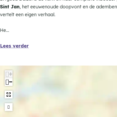
e
s
Sint Jan
, het eeuwenoude doopvont en de ademb
l
e
vertelt een eigen verhaal.
s
l
H
s
He…
u
H
y
u
Lees verder
s
y
s
+
−