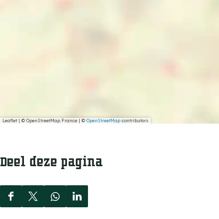
Leaflet
|
© OpenStreetMap France | ©
OpenStreetMap
contributors
Deel deze pagina
D
D
D
D
e
e
e
e