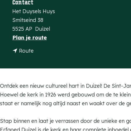
Contact
a
Het Duysels Huys
g
Smitseind 38
e
5525 AP
Duizel
n
Plan je route
a
n
Route
a
a
r
a
H
r
e
H
Ontdek een nieuw cultureel hart in Duizel! De Sint-J
t
e
Hoewel de kerk in 1926 werd gebouwd om de te kleine
D
t
staat er namelijk nog altijd naast en waakt over de g
u
D
y
u
Stap binnen en laat je verrassen door de unieke en g
s
y
Erfgoed Duizel is de kerk en haar complete inboede