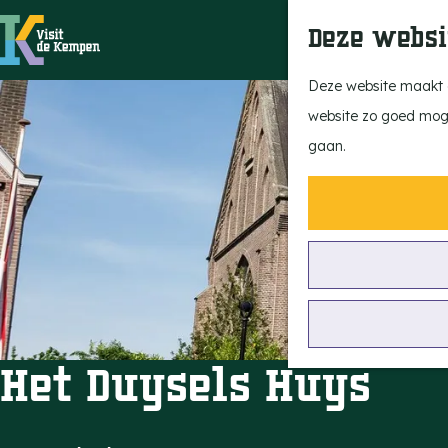
Deze websi
G
Deze website maakt g
a
website zo goed mogel
n
gaan.
a
a
r
d
e
h
o
Het Duysels Huys
m
e
p