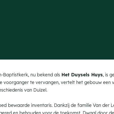
an-Baptistkerk, nu bekend als
Het Duysels Huys
, is 
 voorganger te vervangen, vertelt het gebouw een ve
eschiedenis van Duizel.
oed bewaarde inventaris. Dankzij de familie Van der L
l gered en behouden voor de toekomst. Dwaal door d