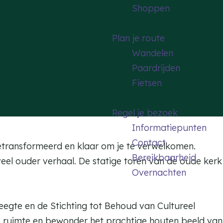
Shoppen
Plan je route
Wandelen
Paardrijden
Fietsen
Regel je bezoek
Informatiepunten
Contact
getransformeerd en klaar om je te verwelkomen.
Bereikbaarheid
el ouder verhaal. De statige toren van de oude kerk
Overnachten
eegte en de Stichting tot Behoud van Cultureel
e ruimte en bewonder het prachtige houten beeld van