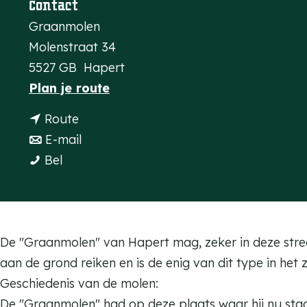
Contact
a
Graanmolen
g
Molenstraat 34
e
5527 GB
Hapert
n
Plan je route
a
n
Route
a
a
n
E-mail
r
G
a
a
Bel
G
r
r
a
r
a
G
r
a
a
r
G
a
n
a
r
De "Graanmolen" van Hapert mag, zeker in deze streek
n
m
a
a
aan de grond reiken en is de enig van dit type in he
m
o
n
a
Geschiedenis van de molen:
o
l
m
n
De "Graanmolen" had op deze plaats waar hij nu sta