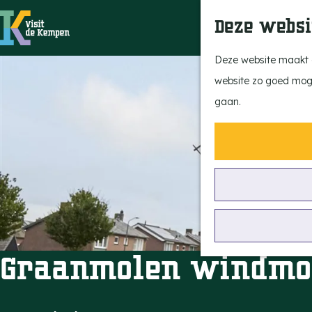
Deze websi
G
Deze website maakt g
a
website zo goed mogel
n
gaan.
a
a
r
d
e
h
o
Graanmolen windmo
m
e
p