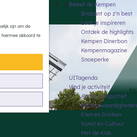
Beleef de Kempen
Z
K
Brabant op z'n best
o
a
M
Laat je inspireren
e
a
e
lijk zijn om de
Ontdek de highlights
k
r
n
n hiermee akkoord te
Kempen Dinerbon
e
t
u
Kempenmagazine
n
Snoeperke
UITagenda
Vind je activiteit
Actief en Sportief
Bezienswaardigheden
Eten en Drinken
Kunst en Cultuur
Met de Kids