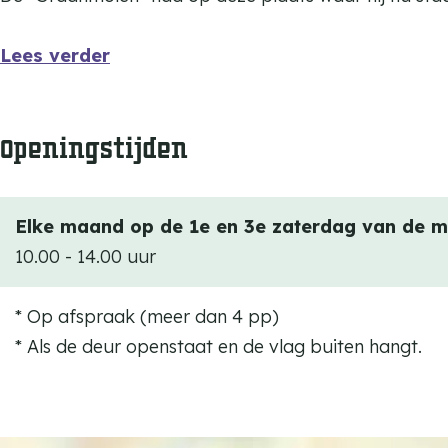
l
e
o
m
e
n
l
o
Lees verder
n
w
e
l
w
i
n
e
i
Openingstijden
n
w
n
n
d
i
w
d
m
n
i
m
Elke maand op de 1e en 3e zaterdag van de 
o
d
n
o
10.00 - 14.00 uur
l
m
d
l
e
o
m
e
* Op afspraak (meer dan 4 pp)
n
l
o
n
* Als de deur openstaat en de vlag buiten hangt.
e
l
n
e
n