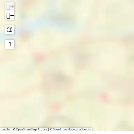
+
−
Leaflet
|
© OpenStreetMap France | ©
OpenStreetMap
contributors