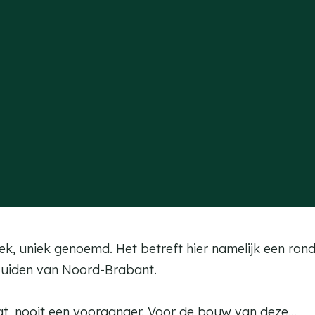
, uniek genoemd. Het betreft hier namelijk een ronde
t zuiden van Noord-Brabant.
at, nooit een voorganger. Voor de bouw van deze…