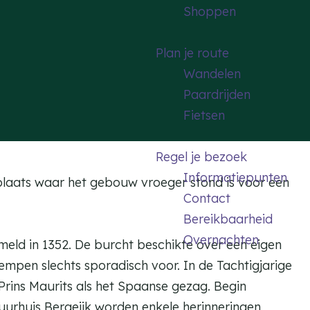
Shoppen
Plan je route
Wandelen
Paardrijden
Fietsen
Regel je bezoek
Informatiepunten
plaats waar het gebouw vroeger stond is voor een
Contact
Bereikbaarheid
Overnachten
meld in 1352. De burcht beschikte over een eigen
mpen slechts sporadisch voor. In de Tachtigjarige
rins Maurits als het Spaanse gezag. Begin
uurhuis Bergeijk worden enkele herinneringen