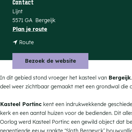
Contact
a
Lijnt
g
5571 GA
Bergeijk
e
n
Plan je route
a
n
Route
a
a
r
a
Bezoek de website
K
r
a
K
In dit gebied stond vroeger het kasteel van
Bergeijk
s
a
deel weer zichtbaar gemaakt met een grondwal die d
t
s
e
t
Kasteel Portinc
kent een indrukwekkende geschiedeni
e
e
kerk en een aantal huizen voor de bedienden. Dit all
l
e
Oorlog werd Kasteel Portinc een gewild object dat b
P
l
negentiende eeuw raakte ‘Sloth Bergeyck’ bouwvallig