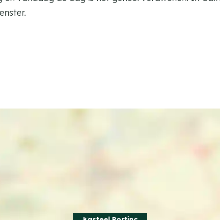
enster.
Kasteel Portinc