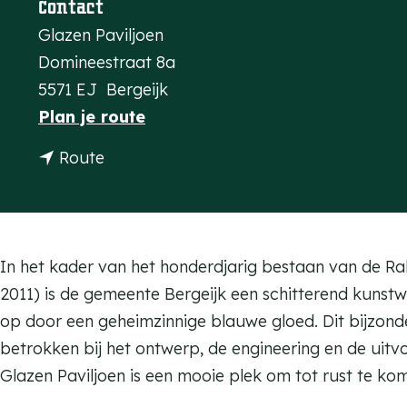
Contact
a
Glazen Paviljoen
g
Domineestraat 8a
e
5571 EJ
Bergeijk
n
Plan je route
a
n
Route
a
a
r
a
G
r
l
G
In het kader van het honderdjarig bestaan van de Ra
a
l
2011) is de gemeente Bergeijk een schitterend kunstw
z
a
op door een geheimzinnige blauwe gloed. Dit bijzonde
e
z
betrokken bij het ontwerp, de engineering en de uitv
n
e
Glazen Paviljoen is een mooie plek om tot rust te ko
P
n