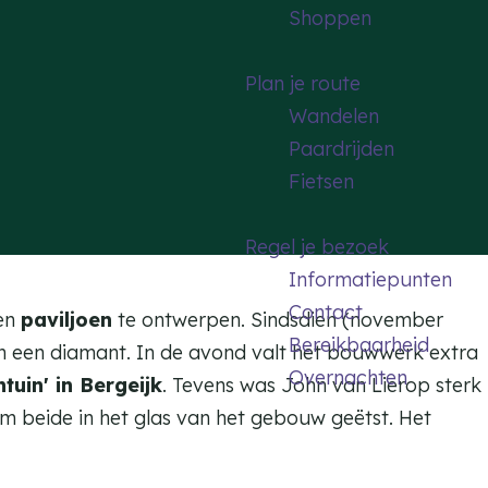
Shoppen
Plan je route
Wandelen
Paardrijden
Fietsen
Regel je bezoek
Informatiepunten
Contact
een
paviljoen
te ontwerpen. Sindsdien (november
Bereikbaarheid
van een diamant. In de avond valt het bouwwerk extra
Overnachten
tuin' in Bergeijk
. Tevens was John van Lierop sterk
om beide in het glas van het gebouw geëtst. Het