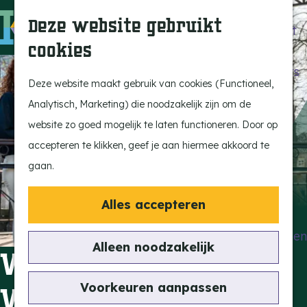
Beleef de Kempen
Z
K
Deze website gebruikt
Brabant op z'n best
o
a
M
cookies
Laat je inspireren
e
a
e
G
Ontdek de highlights
k
r
n
a
Deze website maakt gebruik van cookies (Functioneel,
Kempen Dinerbon
e
t
u
n
Analytisch, Marketing) die noodzakelijk zijn om de
Kempenmagazine
n
a
website zo goed mogelijk te laten functioneren. Door op
Snoeperke
a
accepteren te klikken, geef je aan hiermee akkoord te
r
gaan.
UITagenda
d
Vind je activiteit
e
Alles accepteren
Actief en Sportief
h
Bezienswaardigheden
o
Alleen noodzakelijk
Veldsink /
Eten en Drinken
m
Kunst en Cultuur
e
Voorkeuren aanpassen
Verberkmoes
Met de Kids
p