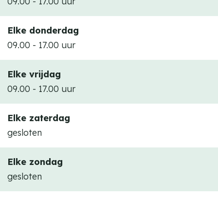
09.00 - 17.00 uur
e
A
s
s
Elke donderdag
A
s
09.00 - 17.00 uur
s
u
s
r
Elke vrijdag
u
a
09.00 - 17.00 uur
r
n
a
t
Elke zaterdag
n
i
gesloten
t
e
i
k
Elke zondag
e
a
gesloten
k
n
a
t
n
o