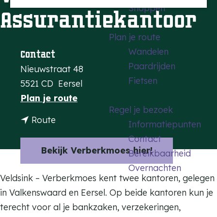
Shoppen
a
Assurantiekantoor
g
Plan je route
e
Wandelen
Contact
Paardrijden
Nieuwstraat 48
Fietsen
5521 CD
Eersel
n
Plan je route
Regel je bezoek
a
n
Route
Informatiepunten
a
a
Contact
r
a
Bekijk Verberkmoes hier!
Bereikbaarheid
V
r
Overnachten
e
V
Veldsink – Verberkmoes kent twee kantoren, gelegen
l
e
in Valkenswaard en Eersel. Op beide kantoren kun je
d
l
terecht voor al je bankzaken, verzekeringen,
s