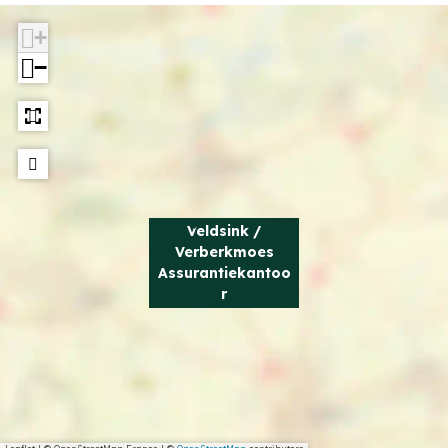
t
o
+
o
r
−
o
r
Veldsink /
Verberkmoes
Assurantiekantoo
r