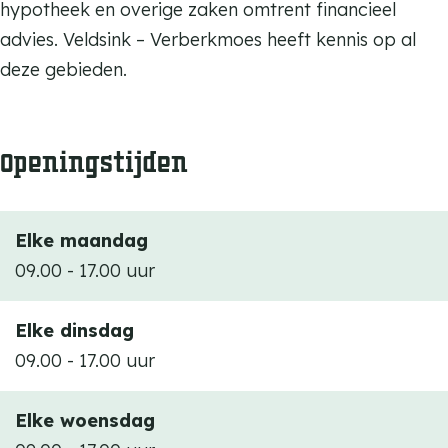
d
hypotheek en overige zaken omtrent financieel
i
s
advies. Veldsink – Verberkmoes heeft kennis op al
n
i
deze gebieden.
k
n
/
k
V
Openingstijden
/
e
V
r
e
b
Elke maandag
r
e
09.00 - 17.00 uur
b
r
e
k
Elke dinsdag
r
m
09.00 - 17.00 uur
k
o
m
e
Elke woensdag
o
s