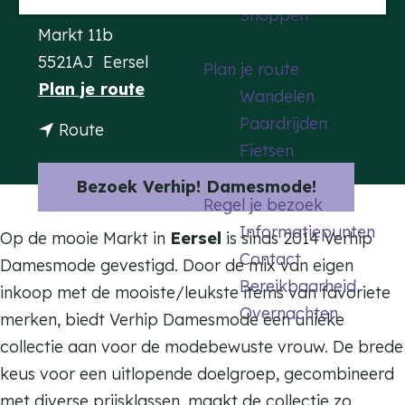
Contact
Shoppen
a
Markt 11b
g
5521AJ
Eersel
Plan je route
e
n
Plan je route
Wandelen
a
Paardrijden
n
Route
a
Fietsen
a
r
a
Bezoek Verhip! Damesmode!
V
Regel je bezoek
r
e
Informatiepunten
V
Op de mooie Markt in
Eersel
is sinds 2014 Verhip
r
Contact
e
Damesmode gevestigd. Door de mix van eigen
h
Bereikbaarheid
r
inkoop met de mooiste/leukste items van favoriete
i
Overnachten
h
merken, biedt Verhip Damesmode een unieke
p
i
collectie aan voor de modebewuste vrouw. De brede
!
p
keus voor een uitlopende doelgroep, gecombineerd
D
!
met diverse prijsklassen, maakt de collectie zo