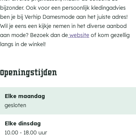
a
D
bijzonder. Ook voor een persoonlijk kledingadvies
m
a
ben je bij Verhip Damesmode aan het juiste adres!
e
m
Wil je eens een kijkje nemen in het diverse aanbod
s
e
aan mode? Bezoek dan de
website
of kom gezellig
m
s
langs in de winkel!
o
m
d
o
e
Openingstijden
d
e
Elke maandag
gesloten
Elke dinsdag
10.00 - 18.00 uur