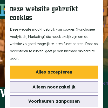
Beleef de Kempen
Z
K
Deze website gebruikt
Brabant op z'n best
o
a
M
cookies
Laat je inspireren
e
a
e
G
Ontdek de highlights
k
r
n
a
Deze website maakt gebruik van cookies (Functioneel,
Kempen Dinerbon
e
t
u
n
Analytisch, Marketing) die noodzakelijk zijn om de
Kempenmagazine
n
a
website zo goed mogelijk te laten functioneren. Door op
Snoeperke
a
accepteren te klikken, geef je aan hiermee akkoord te
r
gaan.
UITagenda
d
Vind je activiteit
e
Alles accepteren
Actief en Sportief
h
Bezienswaardigheden
o
Alleen noodzakelijk
Verhip! Damesmode
Eten en Drinken
m
Kunst en Cultuur
e
Voorkeuren aanpassen
Met de Kids
p