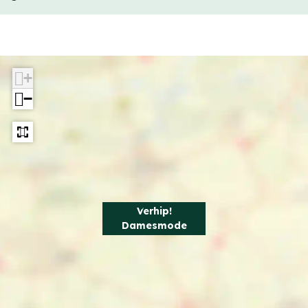
+
−
Verhip!
Damesmode