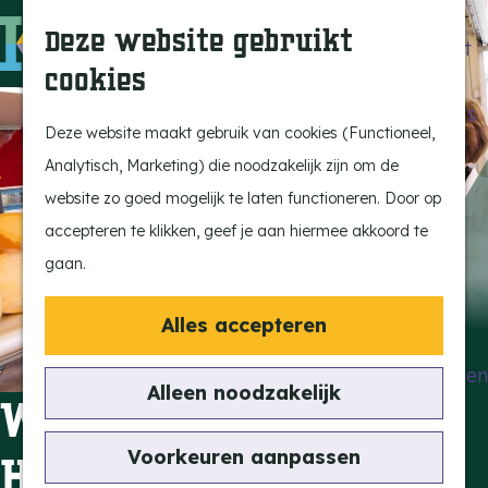
Beleef de Kempen
Z
K
Deze website gebruikt
Brabant op z'n best
o
a
M
cookies
Laat je inspireren
e
a
e
G
Ontdek de highlights
k
r
n
a
Deze website maakt gebruik van cookies (Functioneel,
Kempen Dinerbon
e
t
u
n
Analytisch, Marketing) die noodzakelijk zijn om de
Kempenmagazine
n
a
website zo goed mogelijk te laten functioneren. Door op
Snoeperke
a
accepteren te klikken, geef je aan hiermee akkoord te
r
gaan.
UITagenda
d
Vind je activiteit
e
Alles accepteren
Actief en Sportief
h
Bezienswaardigheden
o
Alleen noodzakelijk
Weekmarkt
Eten en Drinken
m
Kunst en Cultuur
e
Voorkeuren aanpassen
Hoogeloon
Met de Kids
p