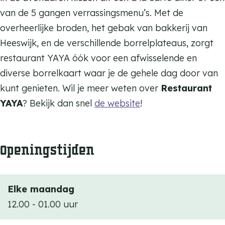
n
a
van de 5 gangen verrassingsmenu’s. Met de
t
n
overheerlijke broden, het gebak van bakkerij van
Y
t
Heeswijk, en de verschillende borrelplateaus, zorgt
A
Y
restaurant YAYA óók voor een afwisselende en
Y
A
diverse borrelkaart waar je de gehele dag door van
A
Y
kunt genieten. Wil je meer weten over
Restaurant
A
YAYA
? Bekijk dan snel
de website
!
Openingstijden
Elke maandag
12.00 - 01.00 uur