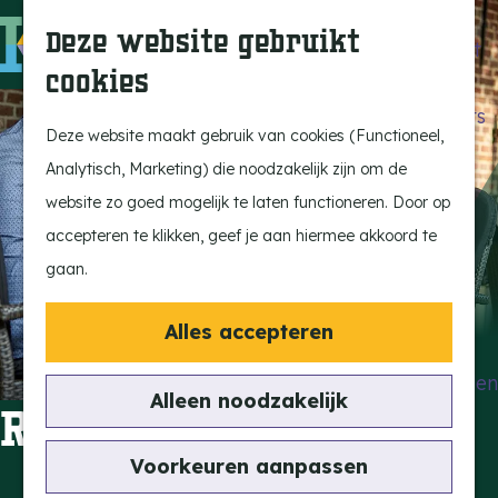
Beleef de Kempen
Z
K
Deze website gebruikt
Brabant op z'n best
o
a
M
cookies
Laat je inspireren
e
a
e
G
Ontdek de highlights
k
r
n
a
Deze website maakt gebruik van cookies (Functioneel,
Kempen Dinerbon
e
t
u
n
Analytisch, Marketing) die noodzakelijk zijn om de
Kempenmagazine
n
a
website zo goed mogelijk te laten functioneren. Door op
Snoeperke
a
accepteren te klikken, geef je aan hiermee akkoord te
r
gaan.
UITagenda
d
Vind je activiteit
e
Alles accepteren
Actief en Sportief
h
Bezienswaardigheden
o
Alleen noodzakelijk
Restaurant YAYA
Eten en Drinken
m
Kunst en Cultuur
e
Voorkeuren aanpassen
Met de Kids
p