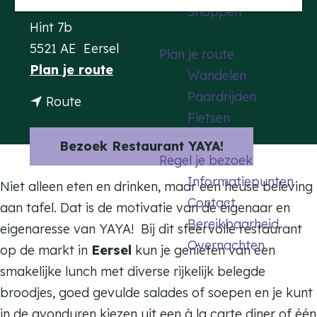
Contact
Shoppen
a
Hint 7b
g
5521 AE
Eersel
Plan je route
e
n
Plan je route
Wandelen
a
Paardrijden
n
Route
a
Fietsen
a
r
a
Bezoek Restaurant YAYA!
R
Regel je bezoek
r
e
Informatiepunten
R
Niet alleen eten en drinken, maar een heuse beleving
s
Contact
e
aan tafel. Dat is de motivatie van de eigenaar en
t
Bereikbaarheid
s
eigenaresse van YAYA! Bij dit sfeervolle restaurant
a
Overnachten
t
op de markt in
Eersel
kun je genieten van een
u
a
smakelijke lunch met diverse rijkelijk belegde
r
u
broodjes, goed gevulde salades of soepen en je kunt
a
r
in de avonduren kiezen uit een à la carte diner of één