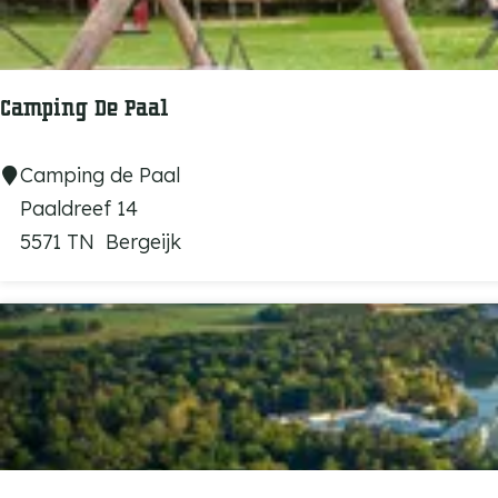
c
c
o
m
Camping De Paal
m
o
C
Camping de Paal
d
a
Paaldreef 14
a
m
5571 TN
Bergeijk
t
p
i
i
e
n
s
g
o
D
p
e
L
P