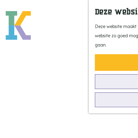
Deze websi
Deze website maakt g
website zo goed mogel
G
gaan.
a
n
a
a
r
Recreatie-
d
parken
e
h
o