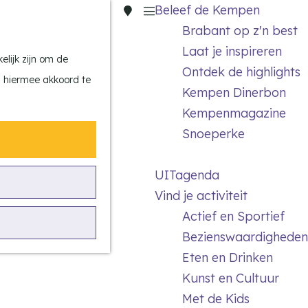
Beleef de Kempen
Z
K
Brabant op z'n best
o
a
M
Laat je inspireren
e
a
e
lijk zijn om de
Ontdek de highlights
k
r
n
n hiermee akkoord te
Kempen Dinerbon
e
t
u
Kempenmagazine
n
Snoeperke
UITagenda
Vind je activiteit
Actief en Sportief
Bezienswaardigheden
Eten en Drinken
Kunst en Cultuur
Met de Kids