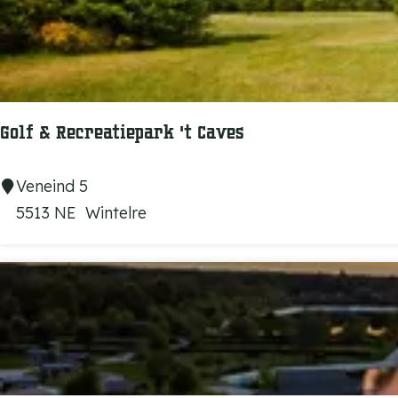
a
m
p
i
n
Golf & Recreatiepark 't Caves
g
V
G
Veneind 5
e
o
5513 NE
Wintelre
s
l
s
f
e
&
m
R
e
c