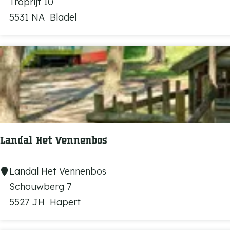
e
k
e
Troprijt 10
s
T
c
5531 NA
Bladel
e
r
r
e
S
a
p
t
e
i
g
e
e
p
l
a
Landal Het Vennenbos
t
r
k
L
Landal Het Vennenbos
D
a
Schouwberg 7
e
n
5527 JH
Hapert
A
d