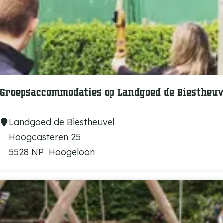
c
a
h
l
t
H
e
e
r
t
s
V
t
e
Groepsaccommodaties op Landgoed de Biestheuv
e
n
H
n
G
Landgoed de Biestheuvel
o
e
r
Hoogcasteren 25
e
n
o
5528 NP
Hoogeloon
f
b
e
o
p
s
s
a