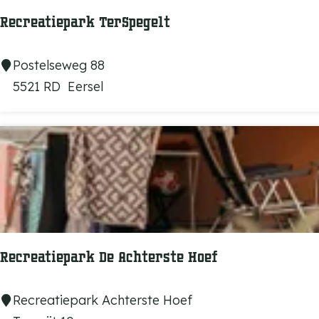
r
e
Recreatiepark TerSpegelt
a
t
R
Postelseweg 88
i
e
5521 RD
Eersel
e
c
p
r
a
e
r
a
k
t
'
i
t
e
C
p
Recreatiepark De Achterste Hoef
a
a
v
r
R
Recreatiepark Achterste Hoef