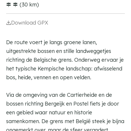
k
i
(30 km)
e
k
e
Download GPX
De route voert je langs groene lanen,
uitgestrekte bossen en stille landweggetjes
richting de Belgische grens. Onderweg ervaar je
het typische Kempische landschap: afwisselend
bos, heide, vennen en open velden.
Via de omgeving van de Cartierheide en de
bossen richting Bergeijk en Postel fiets je door
een gebied waar natuur en historie
samenkomen. De grens met België steek je bijna
ongemerkt over, maar de sfeer verandert