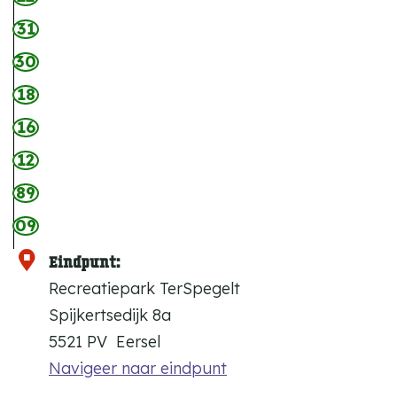
31
30
18
16
12
89
09
Eindpunt:
Recreatiepark TerSpegelt
Spijkertsedijk 8a
5521 PV
Eersel
Navigeer naar eindpunt