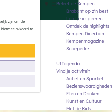
Beleef de Kempen
Z
K
Brabant op z'n best
o
a
M
Laat je inspireren
e
a
e
lijk zijn om de
Ontdek de highlights
k
r
n
n hiermee akkoord te
Kempen Dinerbon
e
t
u
Kempenmagazine
n
Snoeperke
UITagenda
Vind je activiteit
Actief en Sportief
Bezienswaardigheden
Eten en Drinken
Kunst en Cultuur
Met de Kids