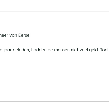
e
e
e
r
r
r
r
r
heer van Eersel
rd jaar geleden, hadden de mensen niet veel geld. Toc