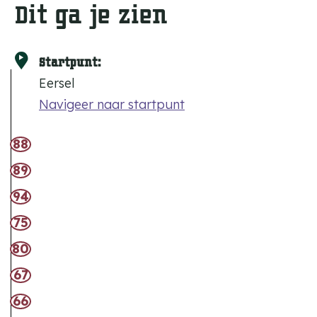
Dit ga je zien
Startpunt:
Eersel
Navigeer naar startpunt
88
89
94
75
80
67
66