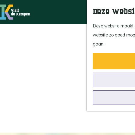
Deze websi
G
Deze website maakt g
a
website zo goed mogel
n
gaan.
a
a
r
d
e
h
o
m
e
p