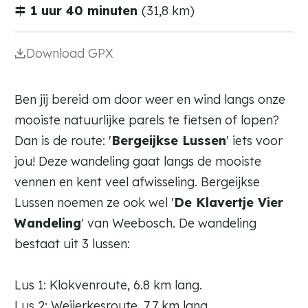
1 uur 40 minuten
(31,8 km)
Download GPX
Ben jij bereid om door weer en wind langs onze
mooiste natuurlijke parels te fietsen of lopen?
Dan is de route: '
Bergeijkse Lussen
' iets voor
a
a
d
jou! Deze wandeling gaat langs de mooiste
d
d
d
vennen en kent veel afwisseling. Bergeijkse
r
r
Lussen noemen ze ook wel '
De Klavertje Vier
e
e
Wandeling
' van Weebosch. De wandeling
s
s
s
bestaat uit 3 lussen:
s
Lus 1: Klokvenroute, 6.8 km lang.
Lus 2: Weijerkesroute, 7.7 km lang.