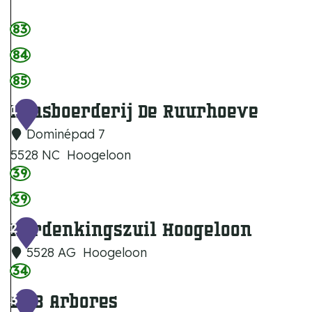
83
84
85
Kaasboerderij De Ruurhoeve
1
Dominépad 7
5528 NC
Hoogeloon
39
K
a
39
a
Herdenkingszuil Hoogeloon
2
s
5528 AG
Hoogeloon
b
34
H
o
e
B&B Arbores
3
e