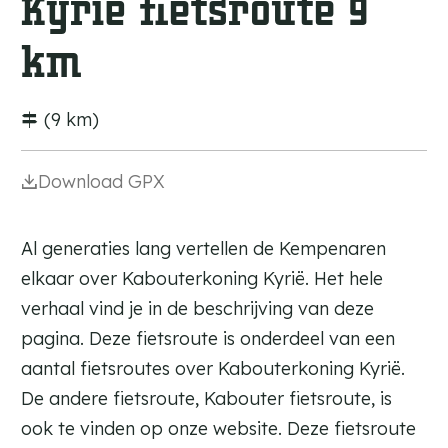
Kyrië fietsroute 9
e
l
e
o
H
r
n
km
o
i
o
j
g
D
(9 km)
e
e
l
R
Download GPX
o
u
o
u
n
r
Al generaties lang vertellen de Kempenaren
h
elkaar over Kabouterkoning Kyrië. Het hele
o
e
verhaal vind je in de beschrijving van deze
v
pagina. Deze fietsroute is onderdeel van een
e
aantal fietsroutes over Kabouterkoning Kyrië.
De andere fietsroute, Kabouter fietsroute, is
ook te vinden op onze website. Deze fietsroute