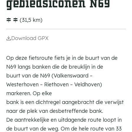
gebiedsiconen N69
c
r
P
a
o
u
u
h
a
n
r
s
i
e
r
(31,5 km)
d
t
k
t
i
c
e
D
a
d
s
i
e
p
Download GPX
e
D
j
M
e
-
e
c
a
l
M
K
k
l
Op deze fietsroute fiets je in de buurt van de
o
e
p
N69 langs banken die de breuklijn in de
s
m
i
b
buurt van de N69 (Valkenswaard –
p
e
e
e
Westerhoven – Riethoven – Veldhoven)
r
r
markeren. Op elke
g
v
bank is een dichtregel aangebracht die verwijst
e
e
n
naar de plek van desbetreffende bank.
n
n
De aantrekkelijke en uitdagende route loopt in
e
de buurt van de weg. Om de hele route van 33
n