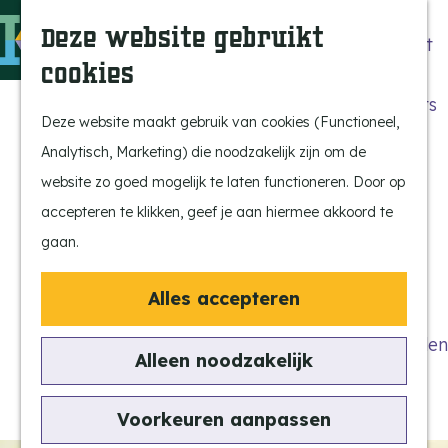
Beleef de Kempen
Z
K
Deze website gebruikt
Brabant op z'n best
o
a
M
cookies
Laat je inspireren
e
a
e
G
Ontdek de highlights
k
r
n
a
Deze website maakt gebruik van cookies (Functioneel,
Kempen Dinerbon
e
t
u
n
Analytisch, Marketing) die noodzakelijk zijn om de
Kempenmagazine
n
a
website zo goed mogelijk te laten functioneren. Door op
Snoeperke
a
accepteren te klikken, geef je aan hiermee akkoord te
r
gaan.
UITagenda
d
Vind je activiteit
e
Alles accepteren
Actief en Sportief
h
Bezienswaardigheden
o
Alleen noodzakelijk
Eten en Drinken
m
Kunst en Cultuur
e
Voorkeuren aanpassen
Met de Kids
p