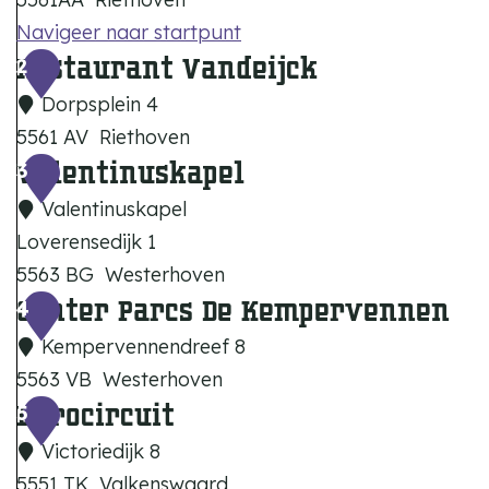
Navigeer naar startpunt
Restaurant Vandeijck
B
2
o
Dorpsplein 4
u
5561 AV
Riethoven
t
Valentinuskapel
R
3
i
e
Valentinuskapel
q
s
Loverensedijk 1
u
t
5563 BG
Westerhoven
e
a
Center Parcs De Kempervennen
V
4
h
u
a
Kempervennendreef 8
o
r
l
5563 VB
Westerhoven
t
a
e
Eurocircuit
C
5
e
n
n
e
Victoriedijk 8
l
t
t
n
5551 TK
Valkenswaard