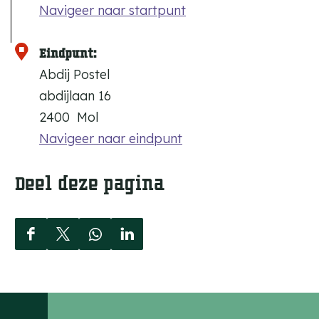
Navigeer naar startpunt
Eindpunt:
Abdij Postel
abdijlaan 16
2400
Mol
Navigeer naar eindpunt
Deel deze pagina
D
D
D
D
e
e
e
e
e
e
e
e
l
l
l
l