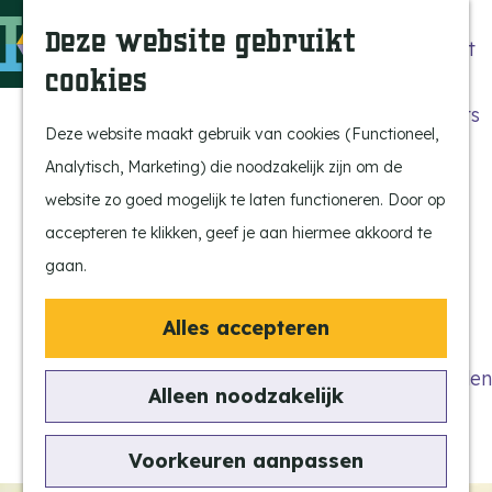
Beleef de Kempen
Z
K
Deze website gebruikt
Brabant op z'n best
o
a
M
cookies
Laat je inspireren
e
a
e
G
Ontdek de highlights
k
r
n
a
Deze website maakt gebruik van cookies (Functioneel,
Kempen Dinerbon
e
t
u
n
Analytisch, Marketing) die noodzakelijk zijn om de
Kempenmagazine
n
a
website zo goed mogelijk te laten functioneren. Door op
Snoeperke
a
accepteren te klikken, geef je aan hiermee akkoord te
r
gaan.
UITagenda
d
Vind je activiteit
e
Alles accepteren
Actief en Sportief
h
Bezienswaardigheden
o
Alleen noodzakelijk
Eten en Drinken
m
Kunst en Cultuur
e
Voorkeuren aanpassen
Met de Kids
p