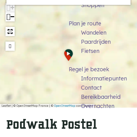
Shoppen
a
+
g
−
Plan je route
e
Wandelen
Paardrijden
Fietsen
a
d
d
Regel je bezoek
r
Informatiepunten
e
Contact
s
s
Bereikbaarheid
Overnachten
Leaflet
|
© OpenStreetMap France | ©
OpenStreetMap
contributors
Podwalk Postel