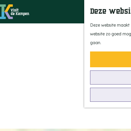
Deze websi
G
Deze website maakt g
a
website zo goed mogel
n
gaan.
a
a
r
d
e
h
o
m
e
p