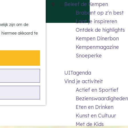
Beleef de Kempen
Z
K
Brabant op z'n best
o
a
M
Laat je inspireren
e
a
e
lijk zijn om de
Ontdek de highlights
k
r
n
n hiermee akkoord te
Kempen Dinerbon
e
t
u
Kempenmagazine
n
Snoeperke
UITagenda
Vind je activiteit
Actief en Sportief
Bezienswaardigheden
Eten en Drinken
Kunst en Cultuur
Met de Kids