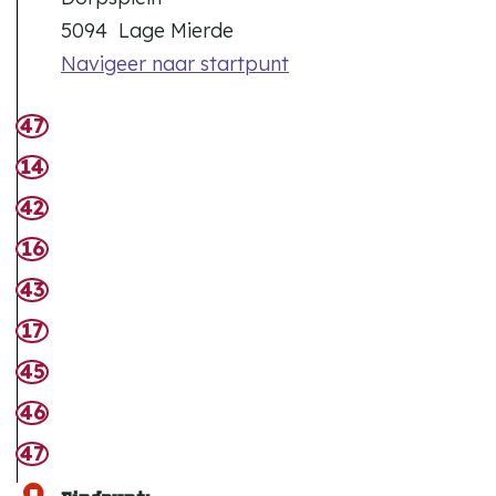
5094
Lage Mierde
Navigeer naar startpunt
47
14
42
16
43
17
45
46
47