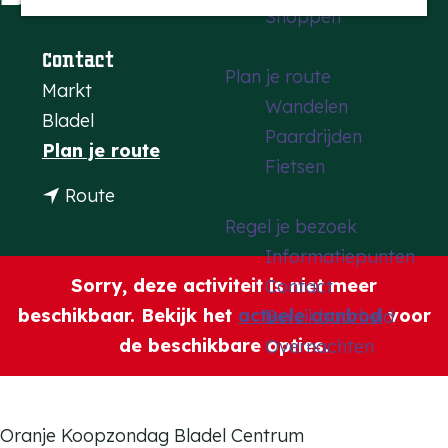
Shoppen
a
g
Contact
Plan je route
e
Markt
Wandelen
Bladel
Paardrijden
n
Plan je route
Fietsen
a
n
Route
a
a
Regel je bezoek
r
a
Informatiepunten
K
r
Sorry, deze activiteit is niet meer
Contact
o
K
beschikbaar. Bekijk het
actuele aanbod
voor
Bereikbaarheid
o
o
de beschikbare opties.
Overnachten
p
o
z
p
o
z
Oranje Koopzondag Bladel Centrum