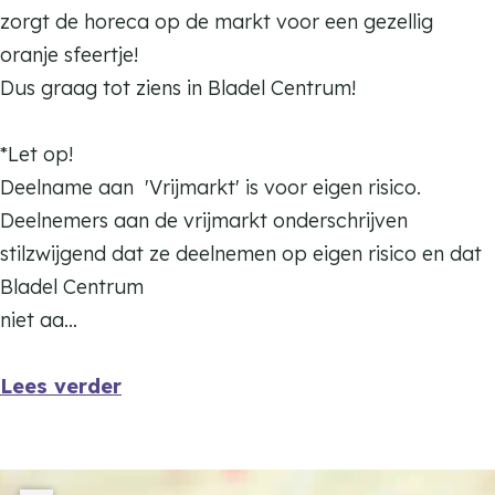
l
e
zorgt de horeca op de markt voor een gezellig
C
l
oranje sfeertje!
e
C
Dus graag tot ziens in Bladel Centrum!
n
e
t
n
*Let op!
r
t
Deelname aan 'Vrijmarkt' is voor eigen risico.
u
r
Deelnemers aan de vrijmarkt onderschrijven
m
u
stilzwijgend dat ze deelnemen op eigen risico en dat
m
Bladel Centrum
niet aa…
Lees verder