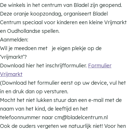
n
o
De winkels in het centrum van Bladel zijn geopend.
d
n
Deze oranje koopzondag, organiseert Bladel
a
d
Centrum speciaal voor kinderen een kleine Vrijmarkt
g
a
en Oudhollandse spellen.
O
g
Aanmelden:
r
O
Wil je meedoen met je eigen plekje op de
a
r
‘vrijmarkt’?
n
a
Download hier het inschrijfformulier.
Formulier
j
n
Vrijmarkt
e
j
(Download het formulier eerst op uw device, vul het
B
e
in en druk dan op versturen.
l
B
Mocht het niet lukken stuur dan een e-mail met de
a
l
naam van het kind, de leeftijd en het
d
a
telefoonnummer naar cm@bladelcentrum.nl
e
d
Ook de ouders vergeten we natuurlijk niet! Voor hen