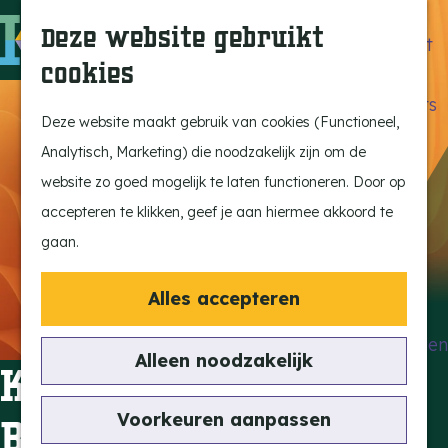
Beleef de Kempen
Z
K
Deze website gebruikt
Brabant op z'n best
o
a
M
cookies
Laat je inspireren
e
a
e
G
Ontdek de highlights
k
r
n
a
Deze website maakt gebruik van cookies (Functioneel,
Kempen Dinerbon
e
t
u
n
Analytisch, Marketing) die noodzakelijk zijn om de
Kempenmagazine
n
a
website zo goed mogelijk te laten functioneren. Door op
Snoeperke
a
accepteren te klikken, geef je aan hiermee akkoord te
r
gaan.
UITagenda
d
Vind je activiteit
e
Alles accepteren
Actief en Sportief
h
Bezienswaardigheden
o
Alleen noodzakelijk
Koopzondag Oranje
Eten en Drinken
m
Kunst en Cultuur
e
Voorkeuren aanpassen
Bladel Centrum
Met de Kids
p