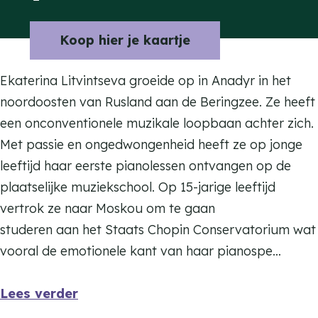
r
a
a
E
r
n
Koop hier je kaartje
k
E
E
a
k
k
Ekaterina Litvintseva groeide op in Anadyr in het
t
a
a
noordoosten van Rusland aan de Beringzee. Ze heeft
e
t
t
een onconventionele muzikale loopbaan achter zich.
r
e
e
Met passie en ongedwongenheid heeft ze op jonge
i
r
r
leeftijd haar eerste pianolessen ontvangen op de
n
i
i
plaatselijke muziekschool. Op 15-jarige leeftijd
a
n
n
vertrok ze naar Moskou om te gaan
L
a
a
studeren aan het Staats Chopin Conservatorium wat
i
L
L
vooral de emotionele kant van haar pianospe…
t
i
i
v
t
t
Lees verder
i
v
v