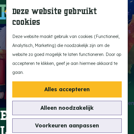
Beleef de Kempen
Z
K
Deze website gebruikt
Brabant op z'n best
o
a
M
cookies
Laat je inspireren
e
a
e
G
Ontdek de highlights
k
r
n
a
Deze website maakt gebruik van cookies (Functioneel,
Kempen Dinerbon
e
t
u
n
Analytisch, Marketing) die noodzakelijk zijn om de
Kempenmagazine
n
a
website zo goed mogelijk te laten functioneren. Door op
Snoeperke
a
accepteren te klikken, geef je aan hiermee akkoord te
r
gaan.
UITagenda
d
Vind je activiteit
e
Alles accepteren
Actief en Sportief
h
Bezienswaardigheden
o
Alleen noodzakelijk
Ekaterina
Eten en Drinken
m
Kunst en Cultuur
e
Voorkeuren aanpassen
Litvintseva
Met de Kids
p