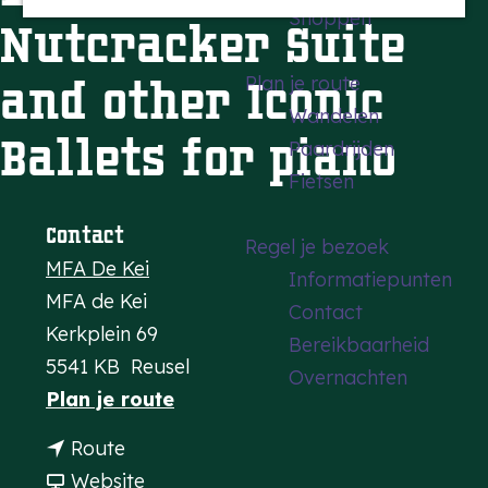
Shoppen
a
Nutcracker Suite
g
and other Iconic
Plan je route
e
Wandelen
Ballets for piano
Paardrijden
Fietsen
Contact
Regel je bezoek
MFA De Kei
Informatiepunten
MFA de Kei
Contact
Kerkplein 69
Bereikbaarheid
5541 KB
Reusel
Overnachten
n
Plan je route
a
n
Route
a
a
v
Website