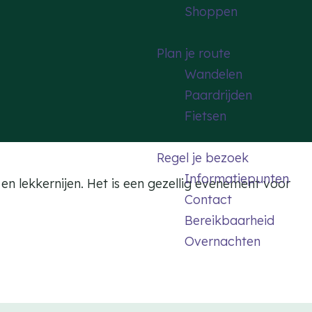
Shoppen
Plan je route
Wandelen
Paardrijden
Fietsen
Regel je bezoek
Informatiepunten
en lekkernijen. Het is een gezellig evenement voor
Contact
Bereikbaarheid
Overnachten