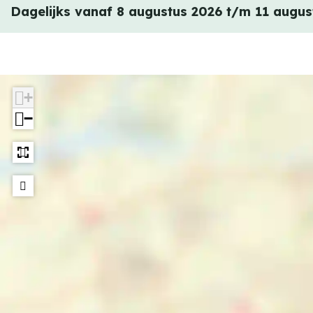
e
Dagelijks vanaf 8 augustus 2026 t/m 11 augus
t
e
e
n
e
s
n
e
+
s
l
−
e
l