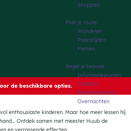
Shoppen
Plan je route
Wandelen
Paardrijden
Fietsen
Regel je bezoek
Informatiepunten
Contact
oor de beschikbare opties.
Bereikbaarheid
Overnachten
 vol enthousiaste kinderen. Maar hoe meer lessen hij
 de hand… Ontdek samen met meester Huub de
ten en verrassende effecten.