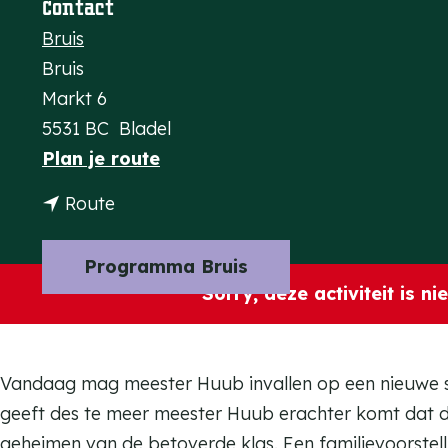
Contact
a
Bruis
g
Bruis
e
Markt 6
5531 BC
Bladel
n
Plan je route
a
n
Route
a
a
r
a
Programma Bruis
H
r
Sorry, deze activiteit is n
u
H
u
u
b
u
Vandaag mag meester Huub invallen op een nieuwe schoo
C
b
geeft des te meer meester Huub erachter komt dat di
o
C
geheimen van de betoverde klas. Een familievoorstell