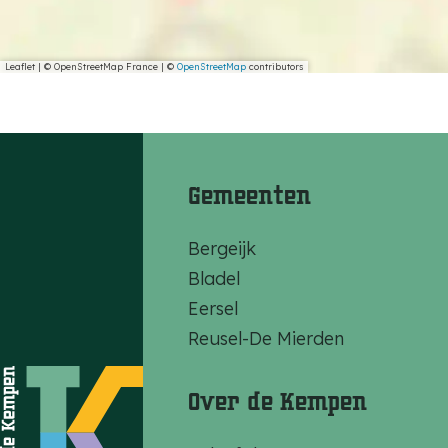
e
v
r
e
d
Leaflet
|
© OpenStreetMap France | ©
OpenStreetMap
contributors
r
e
d
k
e
l
k
a
Gemeenten
l
s
a
Bergeijk
s
Bladel
Eersel
Reusel-De Mierden
Over de Kempen