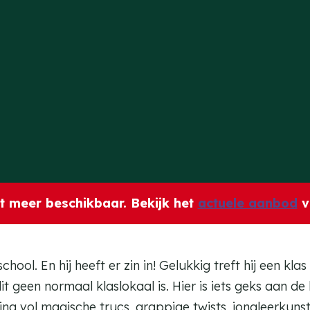
iet meer beschikbaar. Bekijk het
actuele aanbod
v
l. En hij heeft er zin in! Gelukkig treft hij een klas
t geen normaal klaslokaal is. Hier is iets geks aan
ing vol magische trucs, grappige twists, jongleerkuns