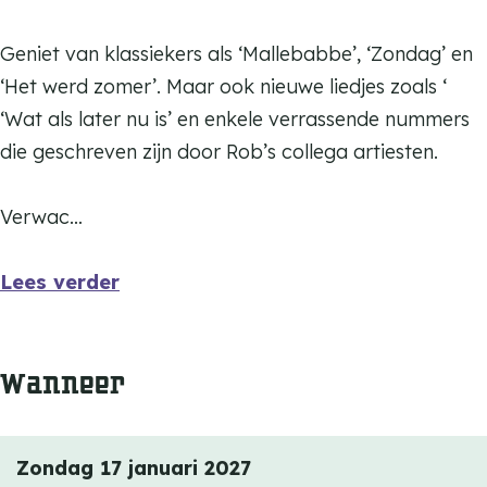
b
o
d
b
Geniet van klassiekers als ‘Mallebabbe’, ‘Zondag’ en
e
d
‘Het werd zomer’. Maar ook nieuwe liedjes zoals ‘
N
e
‘Wat als later nu is’ en enkele verrassende nummers
i
N
die geschreven zijn door Rob’s collega artiesten.
j
i
s
j
Verwac…
s
Lees verder
Wanneer
Zondag 17 januari 2027