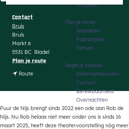
Shoppen
a
g
Contact
Plan je route
e
Bruis
Wandelen
Bruis
Paardrijden
Markt 6
Fietsen
5531 BC
Bladel
n
Plan je route
Regel je bezoek
a
n
Route
Informatiepunten
a
a
Contact
r
a
Bereikbaarheid
P
r
Overnachten
u
P
Puur de Nijs brengt sinds 2022 een ode aan Rob de
u
u
Nijs. Nu Rob helaas niet meer onder ons is sinds 16
r
u
maart 2025, heeft deze theatervoorstelling nóg meer