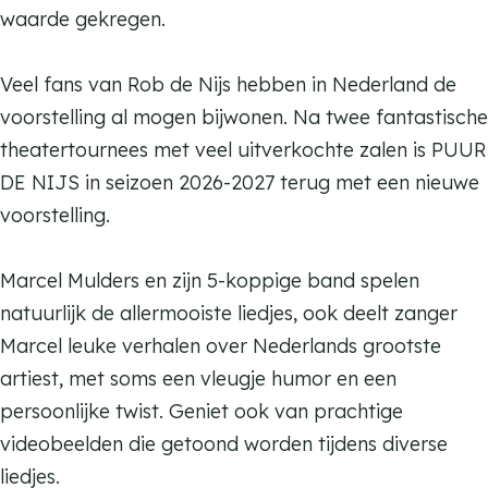
d
r
waarde gekregen.
e
d
N
e
Veel fans van Rob de Nijs hebben in Nederland de
i
N
voorstelling al mogen bijwonen. Na twee fantastische
j
i
theatertournees met veel uitverkochte zalen is PUUR
s
j
DE NIJS in seizoen 2026-2027 terug met een nieuwe
-
s
voorstelling.
O
-
d
O
Marcel Mulders en zijn 5-koppige band spelen
e
d
natuurlijk de allermooiste liedjes, ook deelt zanger
a
e
Marcel leuke verhalen over Nederlands grootste
a
a
artiest, met soms een vleugje humor en een
n
a
persoonlijke twist. Geniet ook van prachtige
R
n
videobeelden die getoond worden tijdens diverse
o
R
liedjes.