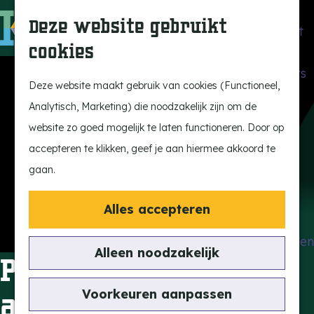
Beleef de Kempen
Z
K
Deze website gebruikt
Brabant op z'n best
o
a
M
cookies
Laat je inspireren
e
a
e
G
Ontdek de highlights
k
r
n
a
Deze website maakt gebruik van cookies (Functioneel,
Kempen Dinerbon
e
t
u
n
Analytisch, Marketing) die noodzakelijk zijn om de
Kempenmagazine
n
a
website zo goed mogelijk te laten functioneren. Door op
Snoeperke
a
accepteren te klikken, geef je aan hiermee akkoord te
r
gaan.
UITagenda
d
Vind je activiteit
e
Alles accepteren
Actief en Sportief
h
Bezienswaardigheden
o
Alleen noodzakelijk
Puur de Nijs - Ode
Eten en Drinken
m
Kunst en Cultuur
e
Voorkeuren aanpassen
aan Rob de Nijs
Met de Kids
p