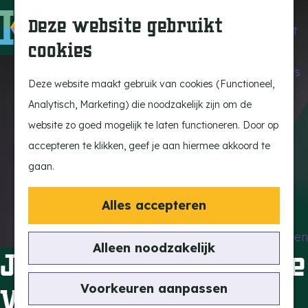
Beleef de Kempen
Z
K
Deze website gebruikt
Brabant op z'n best
o
a
M
cookies
Laat je inspireren
e
a
e
G
Ontdek de highlights
k
r
n
a
Deze website maakt gebruik van cookies (Functioneel,
Kempen Dinerbon
e
t
u
n
Analytisch, Marketing) die noodzakelijk zijn om de
Kempenmagazine
n
a
website zo goed mogelijk te laten functioneren. Door op
Snoeperke
a
accepteren te klikken, geef je aan hiermee akkoord te
r
gaan.
UITagenda
d
Vind je activiteit
e
Alles accepteren
Actief en Sportief
h
Bezienswaardigheden
o
Alleen noodzakelijk
Joël Borelli – Joie de
Eten en Drinken
m
Kunst en Cultuur
e
Voorkeuren aanpassen
Vivre
Met de Kids
p