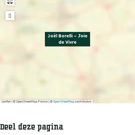
Joël Borelli – Joie
de Vivre
Leaflet
|
© OpenStreetMap France | ©
OpenStreetMap
contributors
Deel deze pagina