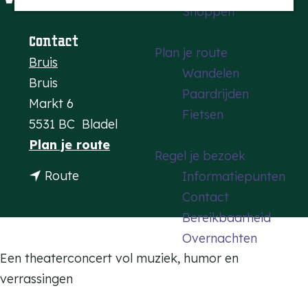
Shoppen
a
g
Contact
Plan je route
e
Bruis
Wandelen
Bruis
Paardrijden
Markt 6
Fietsen
5531 BC
Bladel
n
Plan je route
Regel je bezoek
a
n
Route
Informatiepunten
a
a
Contact
r
a
Bereikbaarheid
J
r
Overnachten
o
J
Een theaterconcert vol muziek, humor en
ë
o
verrassingen
l
ë