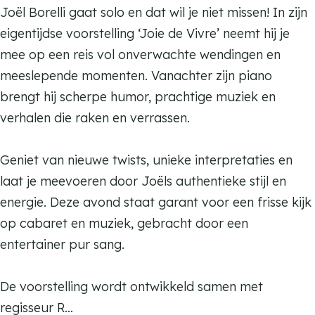
B
l
Joël Borelli gaat solo en dat wil je niet missen! In zijn
o
B
eigentijdse voorstelling ‘Joie de Vivre’ neemt hij je
r
o
mee op een reis vol onverwachte wendingen en
e
r
meeslepende momenten. Vanachter zijn piano
l
e
brengt hij scherpe humor, prachtige muziek en
l
l
verhalen die raken en verrassen.
i
l
–
i
Geniet van nieuwe twists, unieke interpretaties en
J
–
laat je meevoeren door Joëls authentieke stijl en
o
J
energie. Deze avond staat garant voor een frisse kijk
i
o
op cabaret en muziek, gebracht door een
e
i
entertainer pur sang.
d
e
e
d
De voorstelling wordt ontwikkeld samen met
V
e
regisseur R…