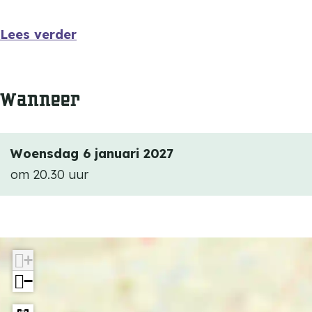
i
V
v
i
Lees verder
r
v
e
r
Wanneer
e
Woensdag 6 januari 2027
om 20.30 uur
+
−