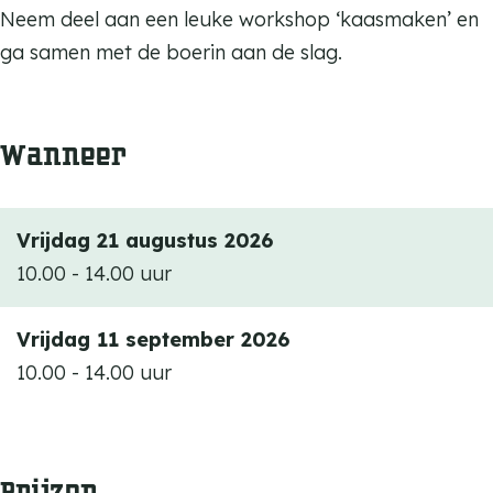
h
o
s
k
Neem deel aan een leuke workshop ‘kaasmaken’ en
o
p
h
s
ga samen met de boerin aan de slag.
p
K
o
h
K
a
p
o
a
Wanneer
a
K
p
a
s
a
K
s
m
a
a
m
Vrijdag 21 augustus 2026
a
s
a
a
10.00 - 14.00 uur
k
m
s
k
e
a
m
e
Vrijdag 11 september 2026
n
k
a
n
10.00 - 14.00 uur
e
k
n
e
n
Prijzen