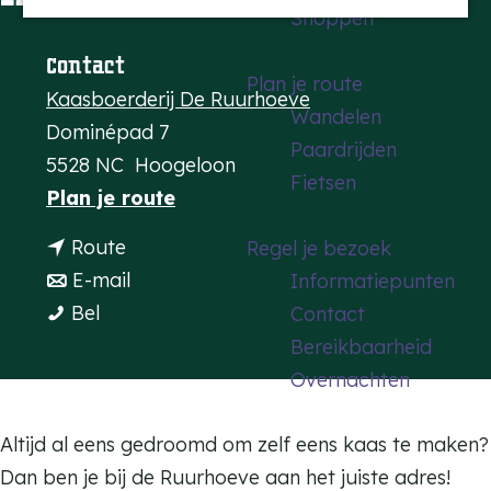
Shoppen
a
g
Contact
Plan je route
e
Kaasboerderij De Ruurhoeve
Wandelen
Dominépad 7
Paardrijden
5528 NC
Hoogeloon
Fietsen
n
Plan je route
a
n
Route
Regel je bezoek
a
a
n
E-mail
Informatiepunten
r
W
a
a
Bel
Contact
W
o
r
a
Bereikbaarheid
o
r
W
r
Overnachten
r
k
o
W
k
s
r
o
Altijd al eens gedroomd om zelf eens kaas te maken?
s
h
k
r
Dan ben je bij de Ruurhoeve aan het juiste adres!