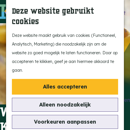
Beleef de Kempen
Z
K
Deze website gebruikt
Brabant op z'n best
o
a
M
cookies
Laat je inspireren
e
a
e
G
Ontdek de highlights
k
r
n
a
Deze website maakt gebruik van cookies (Functioneel,
Kempen Dinerbon
e
t
u
n
Analytisch, Marketing) die noodzakelijk zijn om de
Kempenmagazine
n
a
website zo goed mogelijk te laten functioneren. Door op
Snoeperke
a
accepteren te klikken, geef je aan hiermee akkoord te
r
gaan.
UITagenda
d
Vind je activiteit
e
Alles accepteren
Actief en Sportief
h
Bezienswaardigheden
o
Alleen noodzakelijk
Workshop
Eten en Drinken
m
Kunst en Cultuur
e
Voorkeuren aanpassen
Kaasmaken
Met de Kids
p