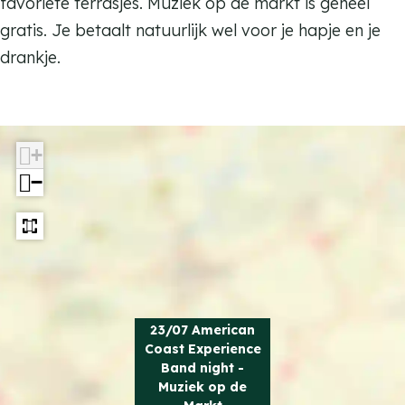
a
favoriete terrasjes. Muziek op de markt is geheel
t
s
gratis. Je betaalt natuurlijk wel voor je hapje en je
E
t
drankje.
x
E
p
x
e
p
r
+
e
i
−
r
e
i
n
e
c
n
e
c
B
e
23/07 American
a
Coast Experience
B
n
Band night -
a
Muziek op de
d