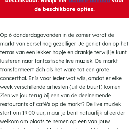
2
beschikbaar. Bekijk het
actuele aanbod
voor
/
3
de beschikbare opties.
0
/
7
0
A
7
Op 6 donderdagavonden in de zomer wordt de
m
A
markt van Eersel nog gezelliger. Je geniet dan op het
e
m
terras van een lekker hapje en drankje terwijl je kunt
r
e
luisteren naar fantastische live muziek. De markt
i
r
transformeert zich als het ware tot een grote
c
i
concerthal. Er is voor ieder wat wils, omdat er elke
a
c
week verschillende artiesten (uit de buurt) komen.
n
a
Zien we jou terug bij een van de deelnemende
C
n
restaurants of café's op de markt? De live muziek
o
C
start om 19.00 uur, maar je bent natuurlijk al eerder
a
o
welkom om plaats te nemen op een van jouw
s