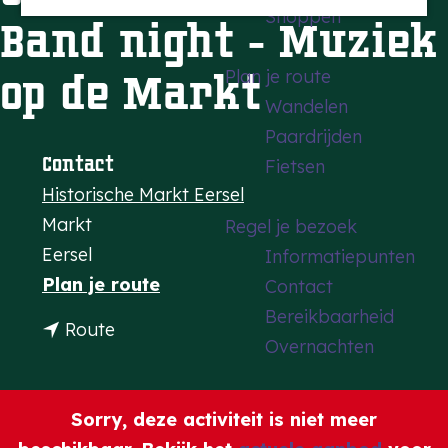
Shoppen
a
Band night - Muziek
g
op de Markt
Plan je route
e
Wandelen
Paardrijden
Contact
Fietsen
Historische Markt Eersel
Markt
Regel je bezoek
Eersel
Informatiepunten
n
Plan je route
Contact
a
Bereikbaarheid
n
Route
a
Overnachten
a
r
a
2
r
Sorry, deze activiteit is niet meer
3