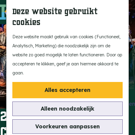
Beleef de Kempen
Z
K
Deze website gebruikt
Brabant op z'n best
o
a
M
cookies
Laat je inspireren
e
a
e
G
Ontdek de highlights
k
r
n
a
Deze website maakt gebruik van cookies (Functioneel,
Kempen Dinerbon
e
t
u
n
Analytisch, Marketing) die noodzakelijk zijn om de
Kempenmagazine
n
a
website zo goed mogelijk te laten functioneren. Door op
Snoeperke
a
accepteren te klikken, geef je aan hiermee akkoord te
r
gaan.
UITagenda
d
Vind je activiteit
e
Alles accepteren
Actief en Sportief
h
Bezienswaardigheden
o
Alleen noodzakelijk
23/07 American
Eten en Drinken
m
Kunst en Cultuur
e
Voorkeuren aanpassen
Coast Experience
Met de Kids
p