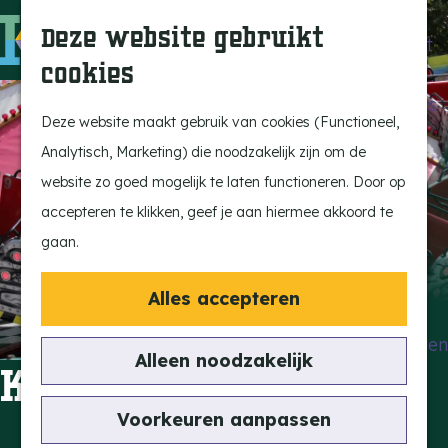
Beleef de Kempen
Z
K
Deze website gebruikt
Brabant op z'n best
o
a
M
cookies
Laat je inspireren
e
a
e
G
Ontdek de highlights
k
r
n
a
Deze website maakt gebruik van cookies (Functioneel,
Kempen Dinerbon
e
t
u
n
Analytisch, Marketing) die noodzakelijk zijn om de
Kempenmagazine
n
a
website zo goed mogelijk te laten functioneren. Door op
Snoeperke
a
accepteren te klikken, geef je aan hiermee akkoord te
r
gaan.
UITagenda
d
Vind je activiteit
e
Alles accepteren
Actief en Sportief
h
Bezienswaardigheden
o
Alleen noodzakelijk
Kermis Duizel
Eten en Drinken
m
Kunst en Cultuur
e
Voorkeuren aanpassen
Met de Kids
p