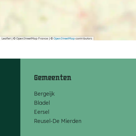
Leaflet
|
© OpenStreetMap France | ©
OpenStreetMap
contributors
Gemeenten
Bergeijk
Bladel
Eersel
Reusel-De Mierden