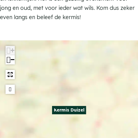
i
u
jong en oud, met voor ieder wat wils. Kom dus zeker
z
i
even langs en beleef de kermis!
e
z
l
e
l
+
−
Kermis Duizel