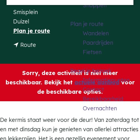
Contact
Shoppen
a
Smisplein
g
Duizel
Plan je route
e
n
Plan je route
Wandelen
a
Paardrijden
n
Route
a
Fietsen
a
r
a
K
Regel je bezoek
r
Sorry, deze activiteit is niet meer
e
Informatiepunten
K
beschikbaar. Bekijk het
actuele aanbod
voor
r
Contact
e
de beschikbare opties.
m
Bereikbaarheid
r
i
Overnachten
m
s
i
De kermis staat weer voor de deur! Van zaterdag tot
D
s
en met dinsdag kun je genieten van allerlei attracties
u
D
en lekkernijen. Het is een gezellig evenement voor