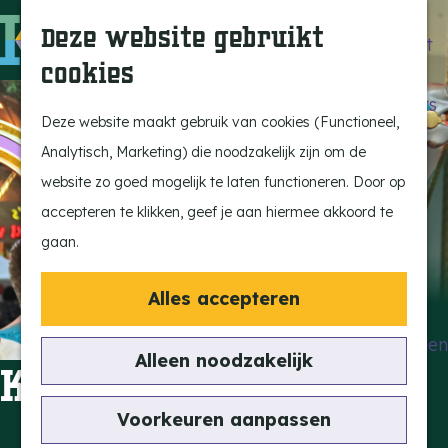
Beleef de Kempen
Z
K
Deze website gebruikt
Brabant op z'n best
o
a
M
cookies
Laat je inspireren
e
a
e
G
Ontdek de highlights
k
r
n
a
Deze website maakt gebruik van cookies (Functioneel,
Kempen Dinerbon
e
t
u
n
Analytisch, Marketing) die noodzakelijk zijn om de
Kempenmagazine
n
a
website zo goed mogelijk te laten functioneren. Door op
Snoeperke
a
accepteren te klikken, geef je aan hiermee akkoord te
r
gaan.
UITagenda
d
Vind je activiteit
e
Alles accepteren
Actief en Sportief
h
Bezienswaardigheden
o
Alleen noodzakelijk
Kermis Knegsel
Eten en Drinken
m
Kunst en Cultuur
e
Voorkeuren aanpassen
Met de Kids
p