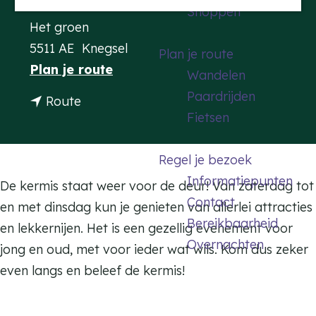
Contact
Shoppen
a
Het groen
g
5511 AE
Knegsel
Plan je route
e
n
Plan je route
Wandelen
a
Paardrijden
n
Route
a
Fietsen
a
r
a
K
Regel je bezoek
r
e
Informatiepunten
K
De kermis staat weer voor de deur! Van zaterdag tot
r
Contact
e
en met dinsdag kun je genieten van allerlei attracties
m
Bereikbaarheid
r
en lekkernijen. Het is een gezellig evenement voor
i
Overnachten
m
jong en oud, met voor ieder wat wils. Kom dus zeker
s
i
even langs en beleef de kermis!
K
s
n
K