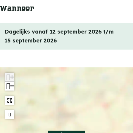
e
Wanneer
n
g
e
s
g
e
Dagelijks vanaf 12 september 2026 t/m
s
l
15 september 2026
e
l
+
−