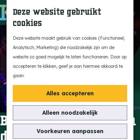
Beleef de Kempen
Z
K
Deze website gebruikt
Brabant op z'n best
o
a
M
cookies
Laat je inspireren
e
a
e
G
Ontdek de highlights
k
r
n
a
Deze website maakt gebruik van cookies (Functioneel,
Kempen Dinerbon
e
t
u
n
Analytisch, Marketing) die noodzakelijk zijn om de
Kempenmagazine
n
a
website zo goed mogelijk te laten functioneren. Door op
Snoeperke
a
accepteren te klikken, geef je aan hiermee akkoord te
r
gaan.
UITagenda
d
Vind je activiteit
e
Alles accepteren
Actief en Sportief
h
Bezienswaardigheden
o
Alleen noodzakelijk
Biografie Boudewijn
Eten en Drinken
m
Kunst en Cultuur
e
Voorkeuren aanpassen
de Groot Project
Met de Kids
p