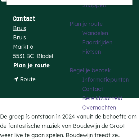
Shoppen
a
g
Contact
Plan je route
e
Bruis
Wandelen
Bruis
Paardrijden
Markt 6
Fietsen
5531 BC
Bladel
n
Plan je route
Regel je bezoek
a
n
Route
Informatiepunten
a
a
Contact
r
a
Bereikbaarheid
B
r
Overnachten
i
B
De groep is ontstaan in 2024 vanuit de behoefte om
o
i
de fantastische muziek van Boudewijn de Groot
g
o
weer live te gaan spelen. Boudewijn treedt ze…